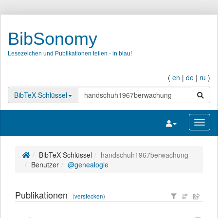
BibSonomy
Lesezeichen und Publikationen teilen - in blau!
(
en
|
de
|
ru
)
Suche
BibTeX-Schlüssel
Navigation umsc
Navig
BibTeX-Schlüssel
handschuh1967berwachung
Benutzer
@genealogie
Publikationen
(
verstecken
)