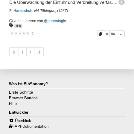
Die Überwachung der Einfuhr und Verbreitung verfassungsfeindlicher Schriften
1
E. Handschuh
.
NA Tübingen,
(
1967
)
vor 11 Jahren
von
@genealogie
dnb
Kopieren
Löschen
Diese Publi
(
0
)
⟨⟨
⟨
⟩
⟩⟩
Was ist BibSonomy?
Erste Schritte
Browser Buttons
Hilfe
Entwickler
Überblick
API-Dokumentation