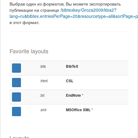
Выбрав один из форматов, Вы можете экспортировать
публикации на странице
/bibtexkey/Groza2009/kba2?
lang=ru&bibtex.entriesPerPage=20&resourcetype=all&sortPage
в этот формат.
Favorite layouts
.bib
BibTeX
.html
CSL
.txt
*
EndNote
.xml
*
MSOffice XML
Layouts