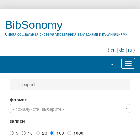
BibSonomy
Синяя социальная система управления закладками и публикациями.
(
en
|
de
|
ru
)
Переключить н
Перек
export
формат
- пожалуйста, выберите -
записи
5
10
20
100
1000