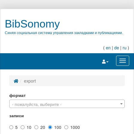
BibSonomy
Синяя социальная система управления закладками и публикациями.
(
en
|
de
|
ru
)
Переключить на
Перек
export
формат
- пожалуйста, выберите -
записи
5
10
20
100
1000