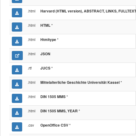
.html
Harvard (HTML version), ABSTRACT, LINKS, FULLTEX
.html
*
HTML
.html
*
Htmltype
.html
JSON
.rtf
*
JUCS
.html
*
Mittelalterliche Geschichte Universität Kassel
.html
*
DIN 1505 MMS
.html
*
DIN 1505 MMS, YEAR
.csv
*
OpenOffice CSV