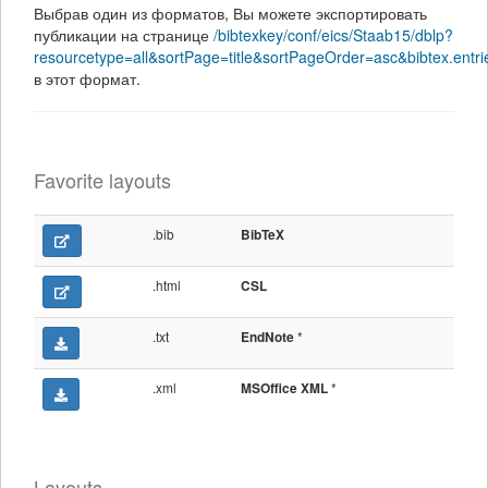
Выбрав один из форматов, Вы можете экспортировать
публикации на странице
/bibtexkey/conf/eics/Staab15/dblp?
resourcetype=all&sortPage=title&sortPageOrder=asc&bibtex.ent
в этот формат.
Favorite layouts
.bib
BibTeX
.html
CSL
.txt
*
EndNote
.xml
*
MSOffice XML
Layouts