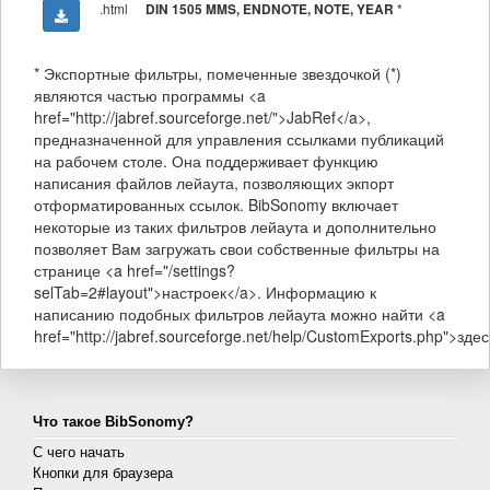
.html
*
DIN 1505 MMS, ENDNOTE, NOTE, YEAR
* Экспортные фильтры, помеченные звездочкой (*)
являются частью программы <a
href="http://jabref.sourceforge.net/">JabRef</a>,
предназначенной для управления ссылками публикаций
на рабочем столе. Она поддерживает функцию
написания файлов лейаута, позволяющих экпорт
отформатированных ссылок. BibSonomy включает
некоторые из таких фильтров лейаута и дополнительно
позволяет Вам загружать свои собственные фильтры на
странице <a href="/settings?
selTab=2#layout">настроек</a>. Информацию к
написанию подобных фильтров лейаута можно найти <a
href="http://jabref.sourceforge.net/help/CustomExports.php">здес
Что такое BibSonomy?
С чего начать
Кнопки для браузера