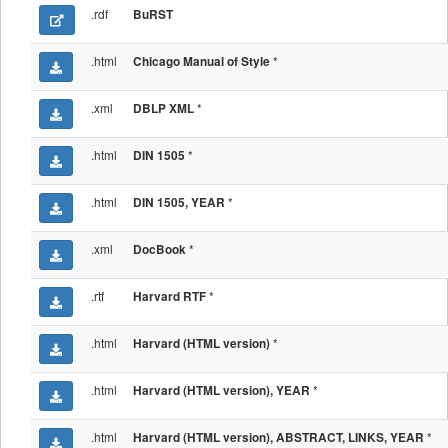
.rdf
BuRST
.html
*
Chicago Manual of Style
.xml
*
DBLP XML
.html
*
DIN 1505
.html
*
DIN 1505, YEAR
.xml
*
DocBook
.rtf
*
Harvard RTF
.html
*
Harvard (HTML version)
.html
*
Harvard (HTML version), YEAR
.html
*
Harvard (HTML version), ABSTRACT, LINKS, YEAR