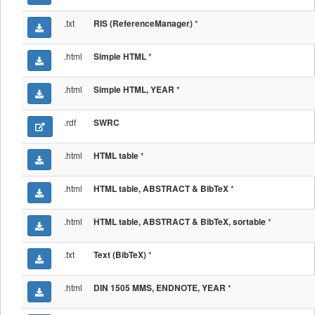
.txt
*
RIS (ReferenceManager)
.html
*
Simple HTML
.html
*
Simple HTML, YEAR
.rdf
SWRC
.html
*
HTML table
.html
*
HTML table, ABSTRACT & BibTeX
.html
*
HTML table, ABSTRACT & BibTeX, sortable
.txt
*
Text (BibTeX)
.html
*
DIN 1505 MMS, ENDNOTE, YEAR