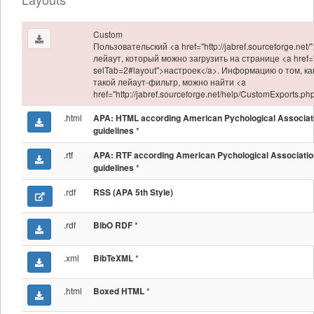
Custom
Пользовательский <a href="http://jabref.sourceforge.net/
лейаут, который можно загрузить на странице <a href="
selTab=2#layout">настроек</a>. Информацию о том, ка
такой лейаут-фильтр, можно найти <a
href="http://jabref.sourceforge.net/help/CustomExports.p
.html
APA: HTML according American Pychological Associat
*
guidelines
.rtf
APA: RTF according American Pychological Associatio
*
guidelines
.rdf
RSS (APA 5th Style)
.rdf
*
BibO RDF
.xml
*
BibTeXML
.html
*
Boxed HTML