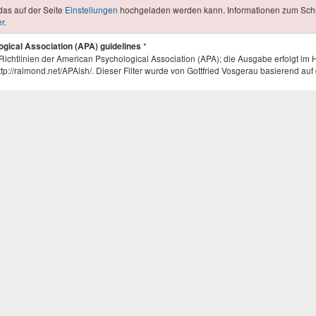
das auf der Seite
Einstellungen
hochgeladen werden kann. Informationen zum Sch
er
.
*
ical Association (APA) guidelines
 Richtlinien der American Psychological Association (APA); die Ausgabe erfolgt im
ttp://ralmond.net/APAish/. Dieser Filter wurde von Gottfried Vosgerau basierend auf
*
cal Association (APA) guidelines
Richtlinien der American Psychological Association (APA); die Ausgabe erfolgt im 
Sie unter http://ralmond.net/APAish/. Dieser Filter wurde von Gottfried Vosgerau basi
tellt.
en Sie sich an diesem RSS-Feed anmelden. Sie werden dadurch benachrichtigt,
e.
 Ontology Spedification" Format.
onformen XML-Struktur.