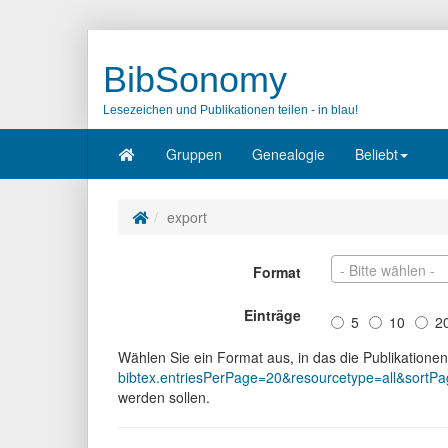
BibSonomy
Lesezeichen und Publikationen teilen - in blau!
Gruppen
Genealogie
Beliebt
export
- Bitte wählen -
Format
Einträge
5
10
2
Wählen Sie ein Format aus, in das die Publikatione
bibtex.entriesPerPage=20&resourcetype=all&sortP
werden sollen.