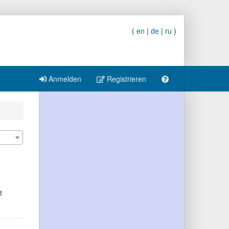
(
en
|
de
|
ru
)
Anmelden
Registrieren
t