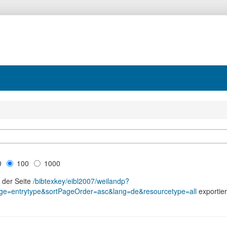
0
100
1000
n der Seite
/bibtexkey/eibl2007/weilandp?
age=entrytype&sortPageOrder=asc&lang=de&resourcetype=all
exportier