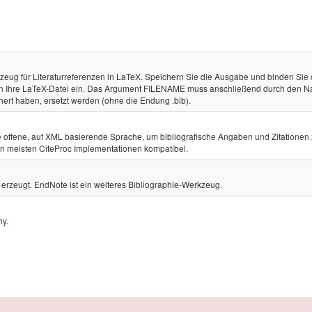
zeug für Literaturreferenzen in LaTeX. Speichern Sie die Ausgabe und binden Sie 
in Ihre LaTeX-Datei ein. Das Argument FILENAME muss anschließend durch den 
hert haben, ersetzt werden (ohne die Endung .bib).
ne offene, auf XML basierende Sprache, um bibliografische Angaben und Zitationen
den meisten CiteProc Implementationen kompatibel.
rzeugt. EndNote ist ein weiteres Bibliographie-Werkzeug.
hy.