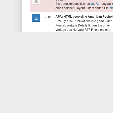
Ein benutzerspezifisches
JabRef
-Layout, 
eines solchen Layout-Filters finden Sie
hi
.html
APA: HTML according American Pycholog
Erzeugt eine Publikationsliste gemäß der
Format. Weitere Details finden Sie unter h
Vorlage des Harvard RTF Filters erstellt.
.rtf
APA: RTF according American Pychologi
Erzeugt eine Publikationsliste gemäß der 
Text Format (.rtf). Weitere Details finden 
auf der Vorlage des Harvard RTF Filters ers
.rdf
RSS (APA 5th Style)
Mit einem geeigneten RSS-Programm könn
sobald eine Publikation hinzugefügt wurd
.rdf
*
BibO RDF
Exportiert ihre Einträge im "Bibliographic
.xml
*
BibTeXML
Exportiert ihre Einträge in einer BibTeX-k
.html
*
Boxed HTML
Ein HTML Layout mit Vorschaubildern.