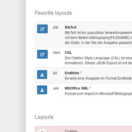
Favorite layouts
.bib
BibTeX
BibTeX ist ein populäres Verwaltungswerk
mit dem Befehl bibliography{FILENAME} 
der Datei, in der Sie die Ausgabe gespeic
.html
CSL
Die Citation Style Language (CSL) ist ei
formatieren. Dieser JSON Export ist mit 
.txt
*
EndNote
Es wird eine Ausgabe im Format EndNote e
.xml
*
MSOffice XML
Format zum Import in Microsoft Bibliograp
Layouts
Custom