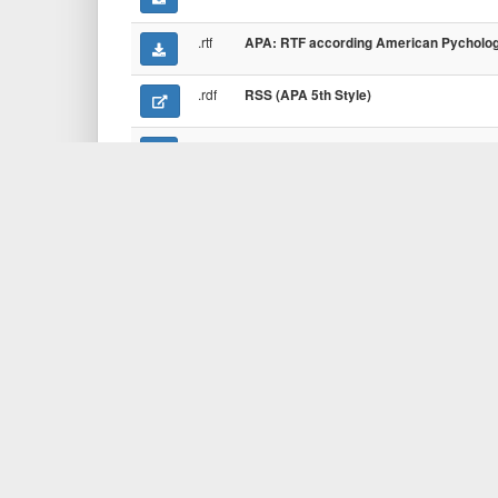
.rtf
APA: RTF according American Pychologi
.rdf
RSS (APA 5th Style)
.rdf
*
BibO RDF
.xml
*
BibTeXML
.html
*
Boxed HTML
.rdf
BuRST
.html
*
Chicago Manual of Style
.xml
*
DBLP XML
.html
*
DIN 1505