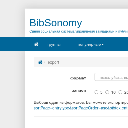
BibSonomy
Синяя социальная система управления закладками и публи
группы
популярные
export
- пожалуйста, в
формат
записи
5
10
2
Выбрав один из форматов, Вы можете экспортир
sortPage=entrytype&sortPageOrder=asc&bibtex.ent