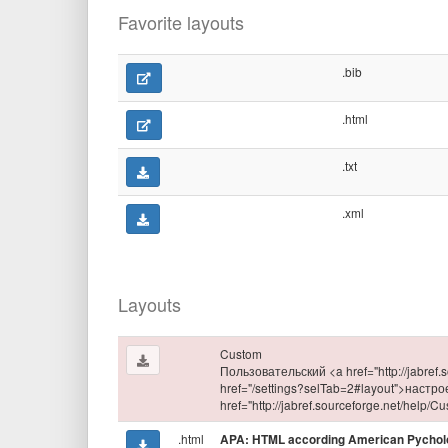
Favorite layouts
.bib
.html
.txt
.xml
Layouts
Custom
Пользовательский <a href="http://jabref
href="/settings?selTab=2#layout">наст
href="http://jabref.sourceforge.net/help/
.html
APA: HTML according American Pycholog