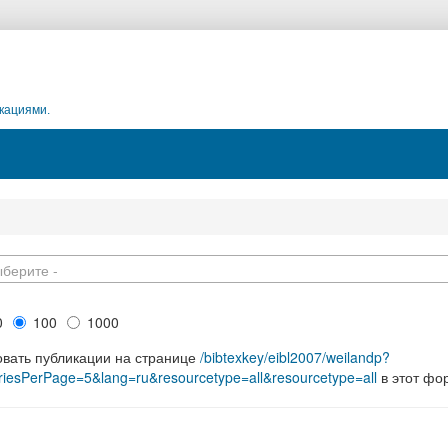
кациями.
ыберите -
0
100
1000
овать публикации на странице
/bibtexkey/eibl2007/weilandp?
riesPerPage=5&lang=ru&resourcetype=all&resourcetype=all
в этот фо