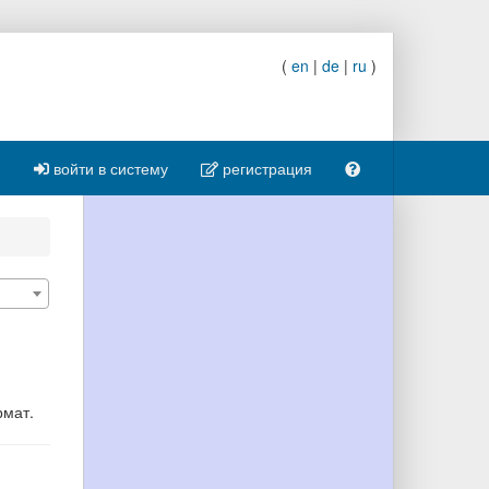
(
en
|
de
|
ru
)
войти в систему
регистрация
рмат.