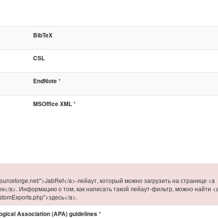
BibTeX
CSL
*
EndNote
*
MSOffice XML
.sourceforge.net/">JabRef</a>-лейаут, который можно загрузить на странице <a
роек</a>. Информацию о том, как написать такой лейаут-фильтр, можно найти <
CustomExports.php">здесь</a>.
*
ical Association (APA) guidelines