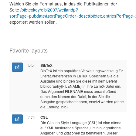
Wählen Sie ein Format aus, in das die Publikationen der
Seite
/bibtexkey/eibl2007/weilandp?
sortPage=pubdate&sortPageOrder=desc&bibtex.entriesPerPage=2
exportiert werden sollen.
Favorite layouts
.bib
BibTeX
BibTeX ist ein populäres Verwaltungswerkzeug für
Literaturreferenzen in LaTeX. Speichern Sie die
Ausgabe und binden Sie diese mit dem Befehl
bibliography{FILENAME} in Ihre LaTeX-Datei ein.
Das Argument FILENAME muss anschließend
durch den Namen der Datei, in der Sie die
Ausgabe gespeichert haben, ersetzt werden (ohne
die Endung .bib).
.html
CSL
Die Citation Style Language (CSL) ist eine offene,
auf XML basierende Sprache, um bibliografische
Angaben und Zitationen zu formatieren. Dieser