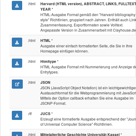
.html
Harvard (HTML version), ABSTRACT, LINKS, FULLTEXT
*
YEAR
HTML-Ausgabe Format gemäß den "Harvard bibliography
style" Richtlinien, gruppiert nach Jahren. Enthält auch Lin
Zusammenfassung, Exportformaten sowie Volltext.
Angepasste Version in Zusammenarbeit mit Clayhouse.de
.html
*
HTML
Ausgabe einer einfach formatierten Seite, die Sie in Ihre
Homepage einfügen können.
.html
*
Htmltype
HTML Ausgabe Format mit Nummerierung und Anzeige d
Entrytypes.
.html
JSON
JSON (JavaScript Object Notation) ist ein leichtgewichtige
Austauschformat für die Webprogrammierung mit JavaScri
Mittels der Option callback erhalten Sie eine Ausgabe im
JSONP-Format.
.rtf
*
JUCS
Erzeugt eine formatierte Ausgabe entsprechend der "Jour
of Universal Computer Science"-Richtlinien.
.html
*
Mittelalterliche Geschichte Universität Kassel