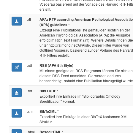
Vosgerau basierend auf der Vorlage des Harvard RTF Filt
erstellt.
.rtf
APA: RTF according American Pychological Associatio
*
(APA) guidelines
Erzeugt eine Publikationsliste gemäß der Richtlinien der
American Psychological Association (APA); die Ausgabe
erfolgt im Rich Text Format (.rtf). Weitere Details finden Sie
unter http://ralmond.net/APAish/. Dieser Filter wurde von
Gottfried Vosgerau basierend auf der Vorlage des Harvard
RTF Filters erstellt.
.rdf
RSS (APA 5th Style)
Mit einem geeigneten RSS-Programm können Sie sich an
diesem RSS-Feed anmelden. Sie werden dadurch
benachrichtigt, sobald eine Publikation hinzugefügt wurde
.rdf
*
BibO RDF
Exportiert ihre Einträge im "Bibliographic Ontology
Spedification" Format.
.xml
*
BibTeXML
Exportiert ihre Einträge in einer BibTeX-konformen XML-
Struktur.
.html
*
Boxed HTML