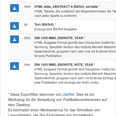
.html
*
HTML table, ABSTRACT & BibTeX, sortable
HTML Tabelle, die zusätzlich die Möglichkeit bietet, die Ta
nach jeder Spalte zu sortieren.
.txt
*
Text (BibTeX)
Erzeugt eine BibTeX-Ausgabe.
.html
*
DIN 1505 MMS, ENDNOTE, YEAR
HTML Ausgabe Format gemäß dem Deutschen Institut für
Normung. Spezielle Version des Instituts Mensch-Maschin
Systemtechnik, gruppiert nach Jahr und mit Endnote-Eintr
für jede Publikation.
.html
*
DIN 1505 MMS, ENDNOTE, NOTE, YEAR
HTML Ausgabe Format gemäß dem Deutschen Institut für
Normung. Spezielle Version des Instituts Mensch-Maschin
Systemtechnik, gruppiert nach Jahr, mit Endnote-Eintrag f
jede Publikation und Anzeige der Notiz (note).
* Diese Exportfilter stammen von
JabRef
. Dies ist ein
Werkzeug für die Verwaltung von Publikationsreferenzen auf
dem Desktop.
Es beinhaltet einen Mechanismus für das Schreiben von
Layoutdateien, die das Exportieren von formatierten