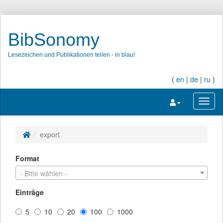
BibSonomy
Lesezeichen und Publikationen teilen - in blau!
(
en
|
de
|
ru
)
Navigation umsc
Navig
export
Format
- Bitte wählen -
Einträge
5
10
20
100
1000