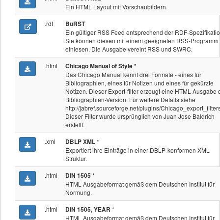
Ein HTML Layout mit Vorschaubildern.
.rdf
BuRST
Ein gültiger RSS Feed entsprechend der RDF-Spezifikatio
Sie können diesen mit einem geeigneten RSS-Programm
einlesen. Die Ausgabe vereint RSS und SWRC.
.html
*
Chicago Manual of Style
Das Chicago Manual kennt drei Formate - eines für
Bibliographien, eines für Notizen und eines für gekürzte
Notizen. Dieser Export-filter erzeugt eine HTML-Ausgabe 
Bibliographien-Version. Für weitere Details siehe
http://jabref.sourceforge.net/plugins/Chicago_export_filters
Dieser Filter wurde ursprünglich von Juan Jose Baldrich
erstellt.
.xml
*
DBLP XML
Exportiert ihre Einträge in einer DBLP-konformen XML-
Struktur.
.html
*
DIN 1505
HTML Ausgabeformat gemäß dem Deutschen Institut für
Normung.
.html
*
DIN 1505, YEAR
HTML Ausgabeformat gemäß dem Deutschen Institut für