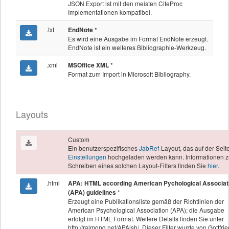
JSON Export ist mit den meisten CiteProc
Implementationen kompatibel.
.txt
*
EndNote
Es wird eine Ausgabe im Format EndNote erzeugt.
EndNote ist ein weiteres Bibliographie-Werkzeug.
.xml
*
MSOffice XML
Format zum Import in Microsoft Bibliography.
Layouts
Custom
Ein benutzerspezifisches
JabRef
-Layout, das auf der Seit
Einstellungen
hochgeladen werden kann. Informationen 
Schreiben eines solchen Layout-Filters finden Sie
hier
.
.html
APA: HTML according American Pychological Associat
*
(APA) guidelines
Erzeugt eine Publikationsliste gemäß der Richtlinien der
American Psychological Association (APA); die Ausgabe
erfolgt im HTML Format. Weitere Details finden Sie unter
http://ralmond.net/APAish/. Dieser Filter wurde von Gottfrie