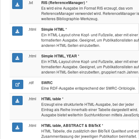
.txt
*
RIS (ReferenceManager)
Es wird eine Ausgabe im Format RIS erzeugt, das vom
ReferenceManager verwendet wird. ReferenceManager is
weiteres Bibliographie-Werkzeug.
.html
*
Simple HTML
Ein HTML-Layout ohne Kopf- und Fußzeile, aber mit einer
formatierten Ausgabe. Geeignet, um Publikationslisten auf
anderen HTML-Seiten einzubetten.
.html
*
Simple HTML, YEAR
Ein HTML-Layout ohne Kopf- und Fußzeile, aber mit einer
formatierten Ausgabe. Geeignet, um Publikationslisten auf
anderen HTML-Seiten einzubetten, gruppiert nach Jahren
.rdf
SWRC
Eine RDF-Ausgabe entsprechend der SWRC-Ontologie.
.html
*
HTML table
Erzeugt eine strukturierte HTML-Ausgabe, bei der jeder
Eintrag als Reihe innerhalb einer Tabelle dargestellt wird.
Ausgabe bietet weiterhin Suchfunktionen mittels JavaScrip
.html
*
HTML table, ABSTRACT & BibTeX
HTML Tabelle, die zusätzlich den BibTeX Quelltext und ei
Zusammenfassung der jeweiligen Publikation beinhaltet.