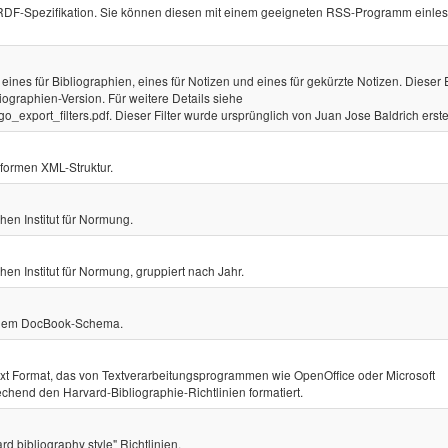
RDF-Spezifikation. Sie können diesen mit einem geeigneten RSS-Programm einles
ines für Bibliographien, eines für Notizen und eines für gekürzte Notizen. Dieser 
iographien-Version. Für weitere Details siehe
go_export_filters.pdf. Dieser Filter wurde ursprünglich von Juan Jose Baldrich erstel
nformen XML-Struktur.
n Institut für Normung.
Institut für Normung, gruppiert nach Jahr.
 dem DocBook-Schema.
 Text Format, das von Textverarbeitungsprogrammen wie OpenOffice oder Microsoft
chend den Harvard-Bibliographie-Richtlinien formatiert.
bibliography style" Richtlinien.