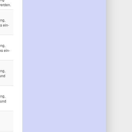
werden.
ung,
s ein-
ung,
ks ein-
ung,
 und
ung,
 und