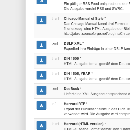
Ein gültiger RSS Feed entsprechend der 
Die Ausgabe vereint RSS und SWRC.
.html
*
Chicago Manual of Style
Das Chicago Manual kennt drei Formate - e
filter erzeugt eine HTML-Ausgabe der Bibl
http://jabref.sourceforge.net/plugins/Chica
.xml
*
DBLP XML
Exportiert ihre Einträge in einer DBLP-ko
.html
*
DIN 1505
HTML Ausgabeformat gemäß dem Deutsche
.html
*
DIN 1505, YEAR
HTML Ausgabeformat gemäß dem Deutschen 
.xml
*
DocBook
Liefert eine XML-Ausgabe entsprechend
.rtf
*
Harvard RTF
Export der Publikationsliste in das Rich
verwendet wird. Die Ausgabe wird entspre
.html
*
Harvard (HTML version)
HTML-Ausgabe Format gemäß den "Harvard 