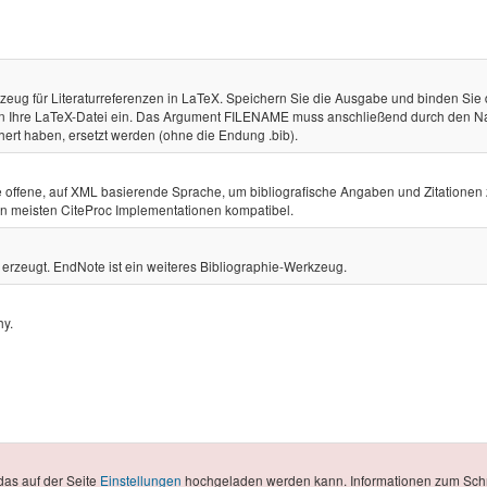
zeug für Literaturreferenzen in LaTeX. Speichern Sie die Ausgabe und binden Sie 
in Ihre LaTeX-Datei ein. Das Argument FILENAME muss anschließend durch den 
hert haben, ersetzt werden (ohne die Endung .bib).
ne offene, auf XML basierende Sprache, um bibliografische Angaben und Zitationen
den meisten CiteProc Implementationen kompatibel.
rzeugt. EndNote ist ein weiteres Bibliographie-Werkzeug.
hy.
das auf der Seite
Einstellungen
hochgeladen werden kann. Informationen zum Sch