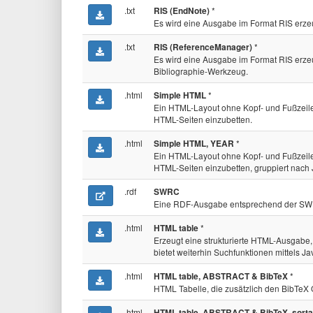
.txt
*
RIS (EndNote)
Es wird eine Ausgabe im Format RIS erzeu
.txt
*
RIS (ReferenceManager)
Es wird eine Ausgabe im Format RIS erze
Bibliographie-Werkzeug.
.html
*
Simple HTML
Ein HTML-Layout ohne Kopf- und Fußzeile,
HTML-Seiten einzubetten.
.html
*
Simple HTML, YEAR
Ein HTML-Layout ohne Kopf- und Fußzeile,
HTML-Seiten einzubetten, gruppiert nach 
.rdf
SWRC
Eine RDF-Ausgabe entsprechend der SW
.html
*
HTML table
Erzeugt eine strukturierte HTML-Ausgabe, 
bietet weiterhin Suchfunktionen mittels Ja
.html
*
HTML table, ABSTRACT & BibTeX
HTML Tabelle, die zusätzlich den BibTeX 
.html
HTML table, ABSTRACT & BibTeX, sorta