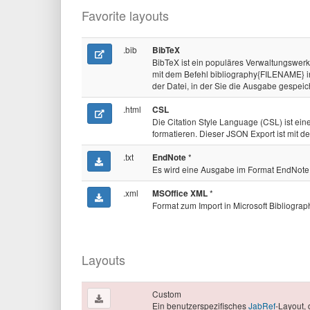
Favorite layouts
.bib
BibTeX
BibTeX ist ein populäres Verwaltungswerk
mit dem Befehl bibliography{FILENAME} 
der Datei, in der Sie die Ausgabe gespeic
.html
CSL
Die Citation Style Language (CSL) ist ei
formatieren. Dieser JSON Export ist mit 
.txt
*
EndNote
Es wird eine Ausgabe im Format EndNote e
.xml
*
MSOffice XML
Format zum Import in Microsoft Bibliograp
Layouts
Custom
Ein benutzerspezifisches
JabRef
-Layout, 