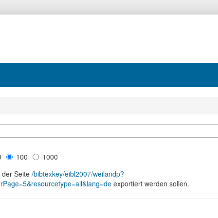
0
100
1000
n der Seite
/bibtexkey/eibl2007/weilandp?
PerPage=5&resourcetype=all&lang=de
exportiert werden sollen.