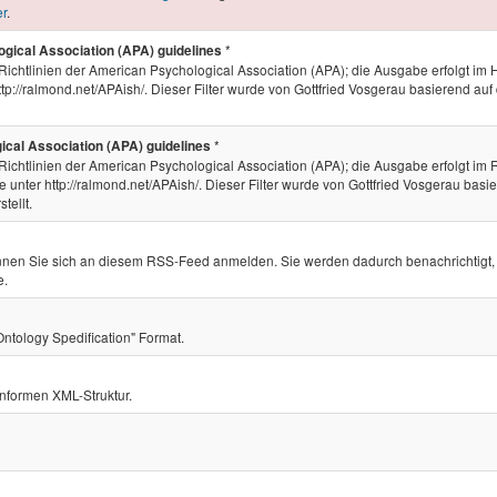
er
.
*
ical Association (APA) guidelines
 Richtlinien der American Psychological Association (APA); die Ausgabe erfolgt im
ttp://ralmond.net/APAish/. Dieser Filter wurde von Gottfried Vosgerau basierend auf
*
cal Association (APA) guidelines
Richtlinien der American Psychological Association (APA); die Ausgabe erfolgt im 
Sie unter http://ralmond.net/APAish/. Dieser Filter wurde von Gottfried Vosgerau basi
tellt.
en Sie sich an diesem RSS-Feed anmelden. Sie werden dadurch benachrichtigt,
e.
 Ontology Spedification" Format.
onformen XML-Struktur.