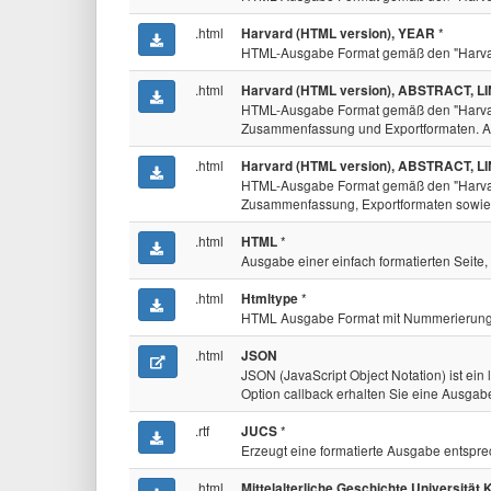
.html
*
Harvard (HTML version), YEAR
HTML-Ausgabe Format gemäß den "Harvard b
.html
Harvard (HTML version), ABSTRACT, L
HTML-Ausgabe Format gemäß den "Harvard b
Zusammenfassung und Exportformaten. An
.html
Harvard (HTML version), ABSTRACT, L
HTML-Ausgabe Format gemäß den "Harvard b
Zusammenfassung, Exportformaten sowie V
.html
*
HTML
Ausgabe einer einfach formatierten Seite
.html
*
Htmltype
HTML Ausgabe Format mit Nummerierung 
.html
JSON
JSON (JavaScript Object Notation) ist ein
Option callback erhalten Sie eine Ausga
.rtf
*
JUCS
Erzeugt eine formatierte Ausgabe entspre
.html
Mittelalterliche Geschichte Universität 