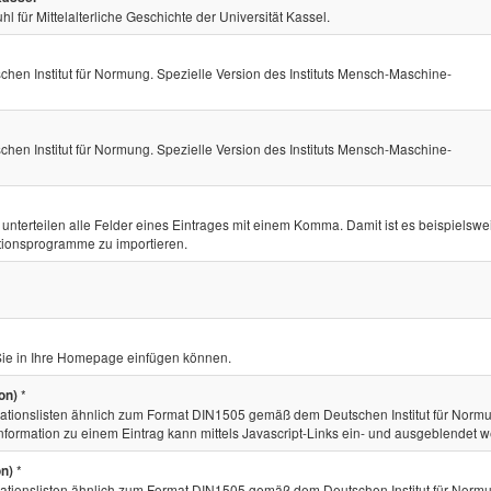
ür Mittelalterliche Geschichte der Universität Kassel.
 Institut für Normung. Spezielle Version des Instituts Mensch-Maschine-
 Institut für Normung. Spezielle Version des Instituts Mensch-Maschine-
nterteilen alle Felder eines Eintrages mit einem Komma. Damit ist es beispielswe
ationsprogramme zu importieren.
 Sie in Ihre Homepage einfügen können.
*
on)
tionslisten ähnlich zum Format DIN1505 gemäß dem Deutschen Institut für Norm
Information zu einem Eintrag kann mittels Javascript-Links ein- und ausgeblendet 
*
on)
tionslisten ähnlich zum Format DIN1505 gemäß dem Deutschen Institut für Norm