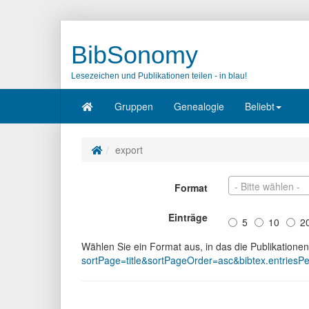
BibSonomy
Lesezeichen und Publikationen teilen - in blau!
Gruppen
Genealogie
Beliebt
export
- Bitte wählen -
Format
Einträge
5
10
2
Wählen Sie ein Format aus, in das die Publikatione
sortPage=title&sortPageOrder=asc&bibtex.entries