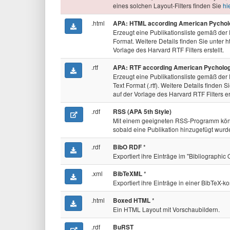
eines solchen Layout-Filters finden Sie
hi
.html
APA: HTML according American Pycholog
Erzeugt eine Publikationsliste gemäß der
Format. Weitere Details finden Sie unter h
Vorlage des Harvard RTF Filters erstellt.
.rtf
APA: RTF according American Pychologi
Erzeugt eine Publikationsliste gemäß der 
Text Format (.rtf). Weitere Details finden 
auf der Vorlage des Harvard RTF Filters ers
.rdf
RSS (APA 5th Style)
Mit einem geeigneten RSS-Programm könn
sobald eine Publikation hinzugefügt wurd
.rdf
*
BibO RDF
Exportiert ihre Einträge im "Bibliographic
.xml
*
BibTeXML
Exportiert ihre Einträge in einer BibTeX-k
.html
*
Boxed HTML
Ein HTML Layout mit Vorschaubildern.
.rdf
BuRST