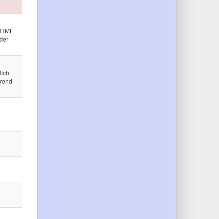
 HTML
 der
Rich
erend