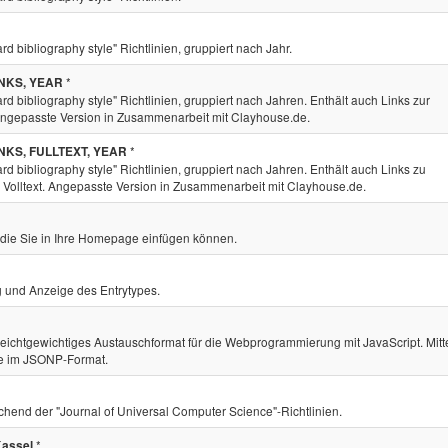
ibliography style" Richtlinien, gruppiert nach Jahr.
*
INKS, YEAR
ibliography style" Richtlinien, gruppiert nach Jahren. Enthält auch Links zur
gepasste Version in Zusammenarbeit mit Clayhouse.de.
*
INKS, FULLTEXT, YEAR
ibliography style" Richtlinien, gruppiert nach Jahren. Enthält auch Links zu
olltext. Angepasste Version in Zusammenarbeit mit Clayhouse.de.
, die Sie in Ihre Homepage einfügen können.
und Anzeige des Entrytypes.
 leichtgewichtiges Austauschformat für die Webprogrammierung mit JavaScript. Mitt
be im JSONP-Format.
chend der "Journal of Universal Computer Science"-Richtlinien.
*
Kassel