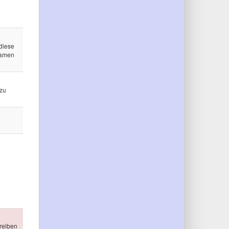
diese
Namen
 zu
reiben