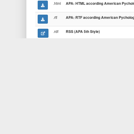
.html
APA: HTML according American Pycholog
.rtf
APA: RTF according American Pychologi
.rdf
RSS (APA 5th Style)
.rdf
*
BibO RDF
.xml
*
BibTeXML
.html
*
Boxed HTML
.rdf
BuRST
.html
*
Chicago Manual of Style
.xml
*
DBLP XML
.html
*
DIN 1505