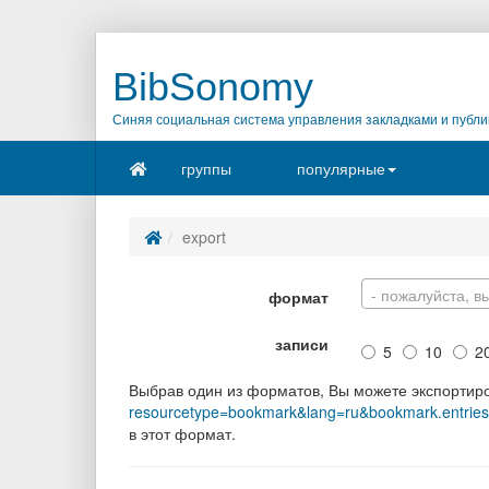
BibSonomy
Синяя социальная система управления закладками и публи
группы
популярные
export
- пожалуйста, в
формат
записи
5
10
2
Выбрав один из форматов, Вы можете экспортир
resourcetype=bookmark&lang=ru&bookmark.entrie
в этот формат.