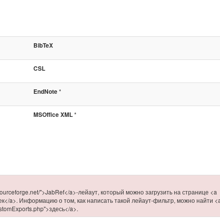
BibTeX
CSL
*
EndNote
*
MSOffice XML
.sourceforge.net/">JabRef</a>-лейаут, который можно загрузить на странице <a
роек</a>. Информацию о том, как написать такой лейаут-фильтр, можно найти <
CustomExports.php">здесь</a>.