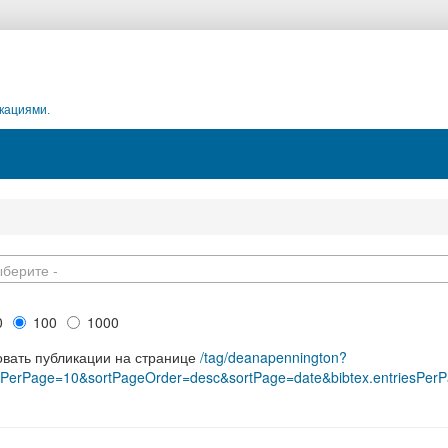
кациями.
ыберите -
0
100
1000
овать публикации на странице
/tag/deanapennington?
sPerPage=10&sortPageOrder=desc&sortPage=date&bibtex.entriesPer