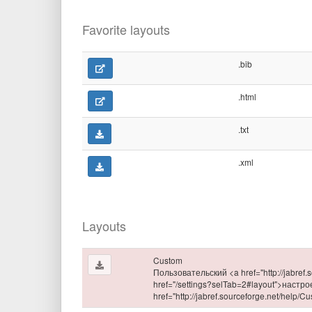
Favorite layouts
.bib
.html
.txt
.xml
Layouts
Custom
Пользовательский <a href="http://jabref
href="/settings?selTab=2#layout">наст
href="http://jabref.sourceforge.net/help/