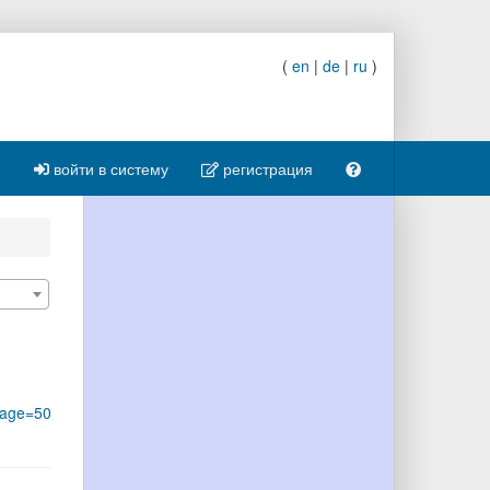
(
en
|
de
|
ru
)
войти в систему
регистрация
Page=50