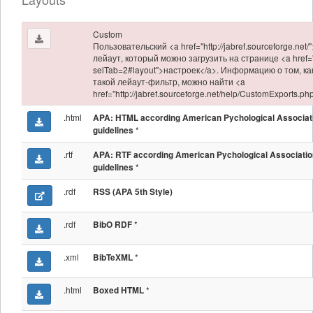
Custom
Пользовательский <a href="http://jabref.sourceforge.net/
лейаут, который можно загрузить на странице <a href="
selTab=2#layout">настроек</a>. Информацию о том, ка
такой лейаут-фильтр, можно найти <a
href="http://jabref.sourceforge.net/help/CustomExports.p
.html
APA: HTML according American Pychological Associat
*
guidelines
.rtf
APA: RTF according American Pychological Associatio
*
guidelines
.rdf
RSS (APA 5th Style)
.rdf
*
BibO RDF
.xml
*
BibTeXML
.html
*
Boxed HTML