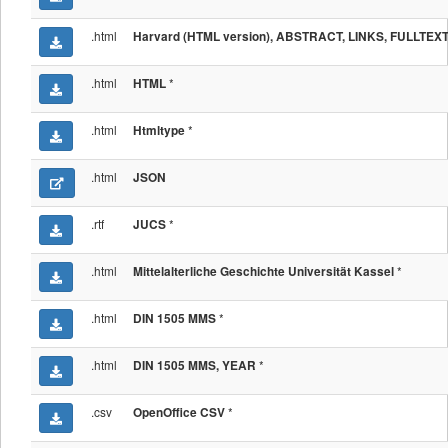
.html
Harvard (HTML version), ABSTRACT, LINKS, FULLTEX
.html
*
HTML
.html
*
Htmltype
.html
JSON
.rtf
*
JUCS
.html
*
Mittelalterliche Geschichte Universität Kassel
.html
*
DIN 1505 MMS
.html
*
DIN 1505 MMS, YEAR
.csv
*
OpenOffice CSV