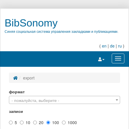
BibSonomy
Синяя социальная система управления закладками и публикациями.
(
en
|
de
|
ru
)
Переключить на
Перек
export
формат
- пожалуйста, выберите -
записи
5
10
20
100
1000