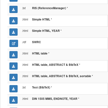
.txt
*
RIS (ReferenceManager)
.html
*
Simple HTML
.html
*
Simple HTML, YEAR
.rdf
SWRC
.html
*
HTML table
.html
*
HTML table, ABSTRACT & BibTeX
.html
*
HTML table, ABSTRACT & BibTeX, sortable
.txt
*
Text (BibTeX)
.html
*
DIN 1505 MMS, ENDNOTE, YEAR