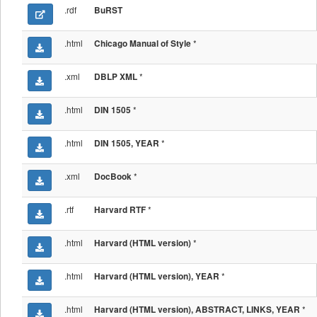
.rdf
BuRST
.html
*
Chicago Manual of Style
.xml
*
DBLP XML
.html
*
DIN 1505
.html
*
DIN 1505, YEAR
.xml
*
DocBook
.rtf
*
Harvard RTF
.html
*
Harvard (HTML version)
.html
*
Harvard (HTML version), YEAR
.html
*
Harvard (HTML version), ABSTRACT, LINKS, YEAR