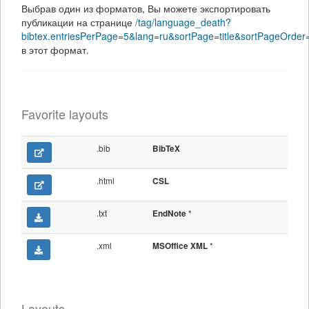
Выбрав один из форматов, Вы можете экспортировать
публикации на странице
/tag/language_death?
bibtex.entriesPerPage=5&lang=ru&sortPage=title&sortPageOrde
в этот формат.
Favorite layouts
.bib
BibTeX
.html
CSL
.txt
*
EndNote
.xml
*
MSOffice XML
Layouts