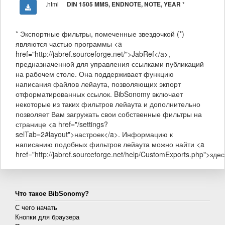
.html
*
DIN 1505 MMS, ENDNOTE, NOTE, YEAR
* Экспортные фильтры, помеченные звездочкой (*)
являются частью программы <a
href="http://jabref.sourceforge.net/">JabRef</a>,
предназначенной для управления ссылками публикаций
на рабочем столе. Она поддерживает функцию
написания файлов лейаута, позволяющих экпорт
отформатированных ссылок. BibSonomy включает
некоторые из таких фильтров лейаута и дополнительно
позволяет Вам загружать свои собственные фильтры на
странице <a href="/settings?
selTab=2#layout">настроек</a>. Информацию к
написанию подобных фильтров лейаута можно найти <a
href="http://jabref.sourceforge.net/help/CustomExports.php">здес
Что такое BibSonomy?
С чего начать
Кнопки для браузера