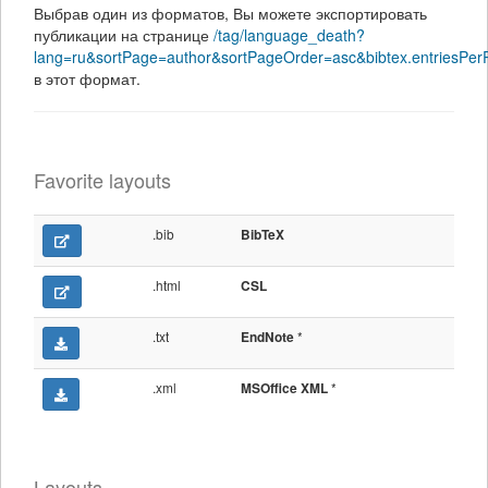
Выбрав один из форматов, Вы можете экспортировать
публикации на странице
/tag/language_death?
lang=ru&sortPage=author&sortPageOrder=asc&bibtex.entriesPe
в этот формат.
Favorite layouts
.bib
BibTeX
.html
CSL
.txt
*
EndNote
.xml
*
MSOffice XML
Layouts