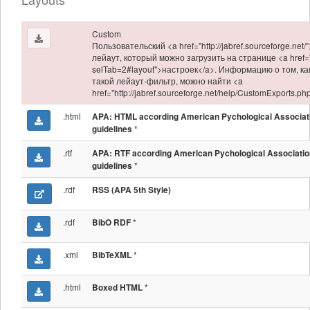
Custom
Пользовательский <a href="http://jabref.sourceforge.net/
лейаут, который можно загрузить на странице <a href="
selTab=2#layout">настроек</a>. Информацию о том, ка
такой лейаут-фильтр, можно найти <a
href="http://jabref.sourceforge.net/help/CustomExports.p
.html
APA: HTML according American Pychological Associat
*
guidelines
.rtf
APA: RTF according American Pychological Associatio
*
guidelines
.rdf
RSS (APA 5th Style)
.rdf
*
BibO RDF
.xml
*
BibTeXML
.html
*
Boxed HTML