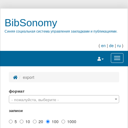
BibSonomy
Синяя социальная система управления закладками и публикациями.
(
en
|
de
|
ru
)
Переключить на
Перек
export
формат
- пожалуйста, выберите -
записи
5
10
20
100
1000