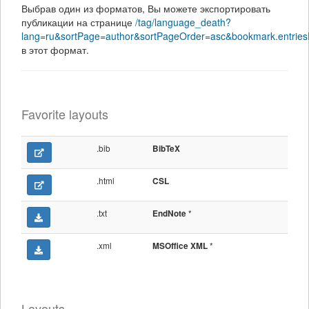
Выбрав один из форматов, Вы можете экспортировать
публикации на странице
/tag/language_death?
lang=ru&sortPage=author&sortPageOrder=asc&bookmark.entries
в этот формат.
Favorite layouts
.bib
BibTeX
.html
CSL
.txt
*
EndNote
.xml
*
MSOffice XML
Layouts