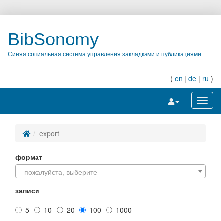
BibSonomy
Синяя социальная система управления закладками и публикациями.
(
en
|
de
|
ru
)
Переключить на
Перек
export
формат
- пожалуйста, выберите -
записи
5
10
20
100
1000