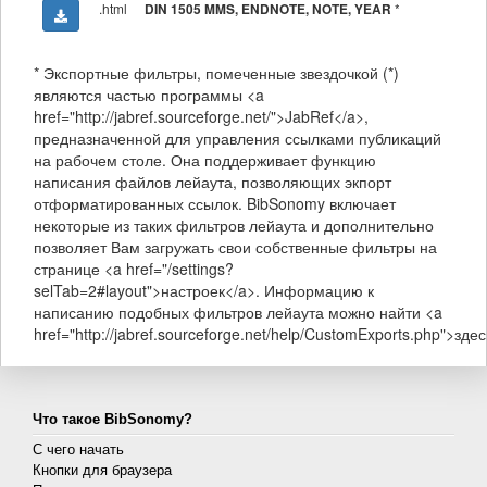
.html
*
DIN 1505 MMS, ENDNOTE, NOTE, YEAR
* Экспортные фильтры, помеченные звездочкой (*)
являются частью программы <a
href="http://jabref.sourceforge.net/">JabRef</a>,
предназначенной для управления ссылками публикаций
на рабочем столе. Она поддерживает функцию
написания файлов лейаута, позволяющих экпорт
отформатированных ссылок. BibSonomy включает
некоторые из таких фильтров лейаута и дополнительно
позволяет Вам загружать свои собственные фильтры на
странице <a href="/settings?
selTab=2#layout">настроек</a>. Информацию к
написанию подобных фильтров лейаута можно найти <a
href="http://jabref.sourceforge.net/help/CustomExports.php">здес
Что такое BibSonomy?
С чего начать
Кнопки для браузера