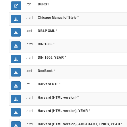
.rdf
BuRST
.html
*
Chicago Manual of Style
.xml
*
DBLP XML
.html
*
DIN 1505
.html
*
DIN 1505, YEAR
.xml
*
DocBook
.rtf
*
Harvard RTF
.html
*
Harvard (HTML version)
.html
*
Harvard (HTML version), YEAR
.html
*
Harvard (HTML version), ABSTRACT, LINKS, YEAR