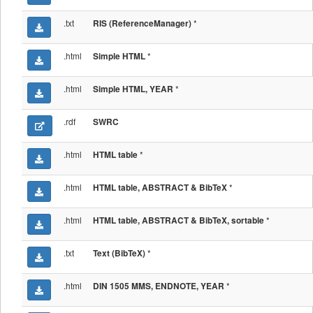
.txt
*
RIS (ReferenceManager)
.html
*
Simple HTML
.html
*
Simple HTML, YEAR
.rdf
SWRC
.html
*
HTML table
.html
*
HTML table, ABSTRACT & BibTeX
.html
*
HTML table, ABSTRACT & BibTeX, sortable
.txt
*
Text (BibTeX)
.html
*
DIN 1505 MMS, ENDNOTE, YEAR