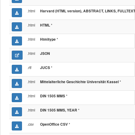
.html
Harvard (HTML version), ABSTRACT, LINKS, FULLTEX
.html
*
HTML
.html
*
Htmltype
.html
JSON
.rtf
*
JUCS
.html
*
Mittelalterliche Geschichte Universität Kassel
.html
*
DIN 1505 MMS
.html
*
DIN 1505 MMS, YEAR
.csv
*
OpenOffice CSV