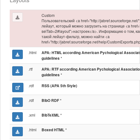
Custom
Пользовательский <a href="http://jabref.sourceforge.net/
лейаут, который можно загрузить на странице <a href="
selTab=2#layout">настроек</a>. Информацию о том, ка
такой лейаут-фильтр, можно найти <a
href="http://jabref.sourceforge.net/help/CustomExports.p
.html
APA: HTML according American Pychological Associat
*
guidelines
.rtf
APA: RTF according American Pychological Associatio
*
guidelines
.rdf
RSS (APA 5th Style)
.rdf
*
BibO RDF
.xml
*
BibTeXML
.html
*
Boxed HTML