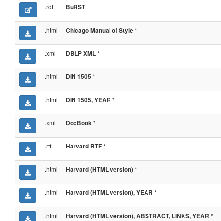
.rdf
BuRST
.html
*
Chicago Manual of Style
.xml
*
DBLP XML
.html
*
DIN 1505
.html
*
DIN 1505, YEAR
.xml
*
DocBook
.rtf
*
Harvard RTF
.html
*
Harvard (HTML version)
.html
*
Harvard (HTML version), YEAR
.html
*
Harvard (HTML version), ABSTRACT, LINKS, YEAR