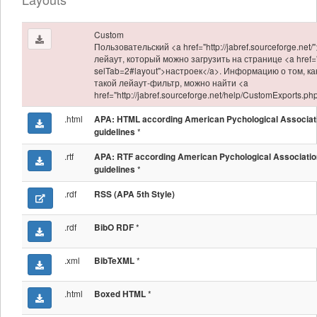
Custom
Пользовательский <a href="http://jabref.sourceforge.net/
лейаут, который можно загрузить на странице <a href="
selTab=2#layout">настроек</a>. Информацию о том, ка
такой лейаут-фильтр, можно найти <a
href="http://jabref.sourceforge.net/help/CustomExports.p
.html
APA: HTML according American Pychological Associat
*
guidelines
.rtf
APA: RTF according American Pychological Associatio
*
guidelines
.rdf
RSS (APA 5th Style)
.rdf
*
BibO RDF
.xml
*
BibTeXML
.html
*
Boxed HTML