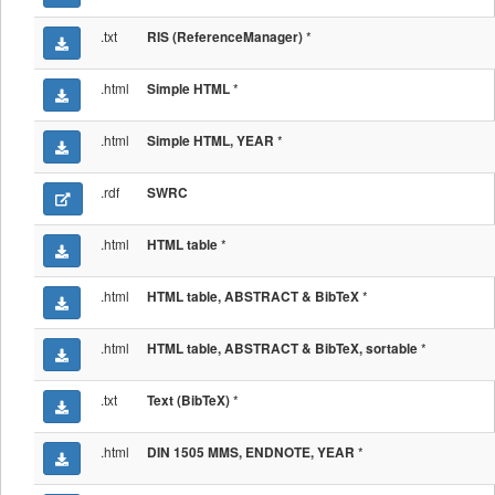
.txt
*
RIS (ReferenceManager)
.html
*
Simple HTML
.html
*
Simple HTML, YEAR
.rdf
SWRC
.html
*
HTML table
.html
*
HTML table, ABSTRACT & BibTeX
.html
*
HTML table, ABSTRACT & BibTeX, sortable
.txt
*
Text (BibTeX)
.html
*
DIN 1505 MMS, ENDNOTE, YEAR