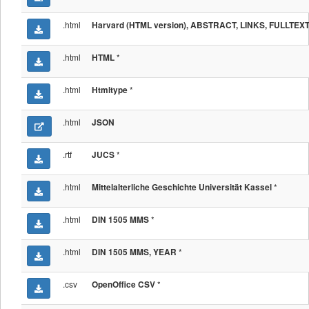
.html
Harvard (HTML version), ABSTRACT, LINKS, FULLTEX
.html
*
HTML
.html
*
Htmltype
.html
JSON
.rtf
*
JUCS
.html
*
Mittelalterliche Geschichte Universität Kassel
.html
*
DIN 1505 MMS
.html
*
DIN 1505 MMS, YEAR
.csv
*
OpenOffice CSV