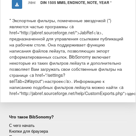
.html
*
DIN 1505 MMS, ENDNOTE, NOTE, YEAR
* Экспортные фильтры, помеченные звездочкой (*)
являются частью программы <a
href="http://jabref.sourceforge.net/">JabRef</a>,
предназначенной для управления ссылками публикаций
на рабочем столе. Она поддерживает функцию
написания файлов лейаута, позволяющих экпорт
отформатированных ссылок. BibSonomy включает
некоторые из таких фильтров лейаута и дополнительно
позволяет Вам загружать свои собственные фильтры на
странице <a href="/settings?
selTab=2#layout">настроек</a>. Информацию к
написанию подобных фильтров лейаута можно найти <a
href="http://jabref.sourceforge.net/help/CustomExports.php">здес
Что такое BibSonomy?
С чего начать
Кнопки для браузера