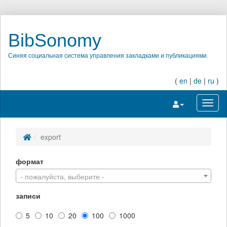
BibSonomy
Синяя социальная система управления закладками и публикациями.
(
en
|
de
|
ru
)
Переключить на
Перек
export
формат
- пожалуйста, выберите -
записи
5
10
20
100
1000