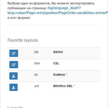
Выбрав один из форматов, Вы можете экспортировать
публикации на странице
/tag/language_death?
lang=ru&sortPage=entrytype&sortPageOrder=asc&bibtex.entries
в этот формат.
Favorite layouts
.bib
BibTeX
.html
CSL
.txt
*
EndNote
.xml
*
MSOffice XML
Layouts