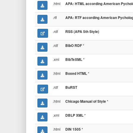
.html
APA: HTML according American Pycholog
.rtf
APA: RTF according American Pychologi
.rdf
RSS (APA 5th Style)
.rdf
*
BibO RDF
.xml
*
BibTeXML
.html
*
Boxed HTML
.rdf
BuRST
.html
*
Chicago Manual of Style
.xml
*
DBLP XML
.html
*
DIN 1505