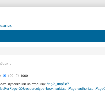
кациями.
ыберите -
0
100
1000
овать публикации на странице
/tag/o_tmpfile?
riesPerPage=20&resourcetype=bookmark&sortPage=author&sortPageOrd