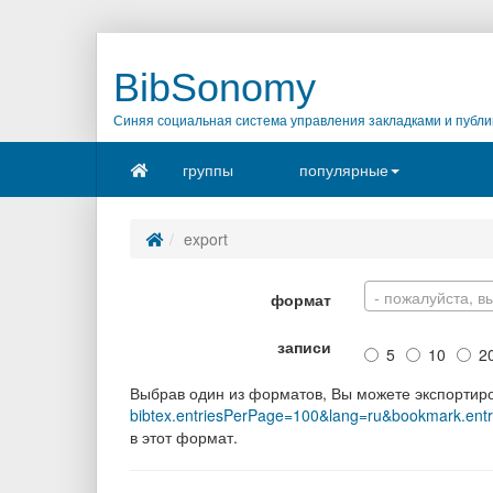
BibSonomy
Синяя социальная система управления закладками и публи
группы
популярные
export
- пожалуйста, в
формат
записи
5
10
2
Выбрав один из форматов, Вы можете экспортир
bibtex.entriesPerPage=100&lang=ru&bookmark.ent
в этот формат.