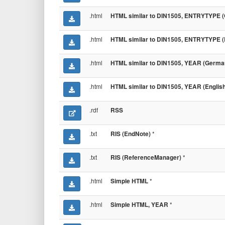
.html
HTML similar to DIN1505, ENTRYTYPE (
.html
HTML similar to DIN1505, ENTRYTYPE (E
.html
HTML similar to DIN1505, YEAR (Germa
.html
HTML similar to DIN1505, YEAR (English
.rdf
RSS
.txt
*
RIS (EndNote)
.txt
*
RIS (ReferenceManager)
.html
*
Simple HTML
.html
*
Simple HTML, YEAR