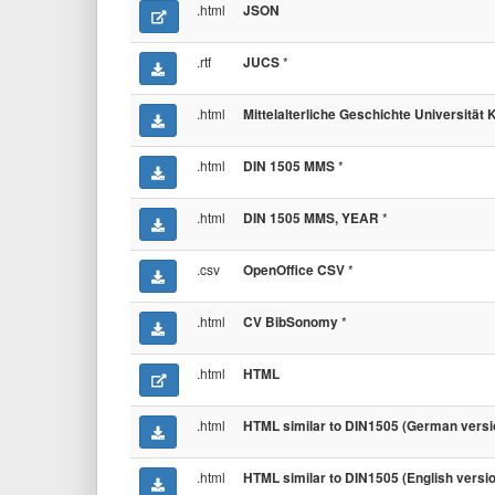
.html
JSON
.rtf
*
JUCS
.html
Mittelalterliche Geschichte Universität 
.html
*
DIN 1505 MMS
.html
*
DIN 1505 MMS, YEAR
.csv
*
OpenOffice CSV
.html
*
CV BibSonomy
.html
HTML
.html
HTML similar to DIN1505 (German versi
.html
HTML similar to DIN1505 (English versi