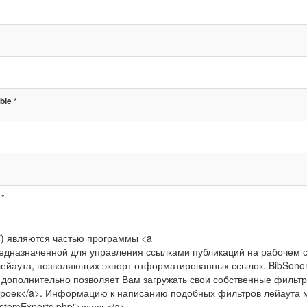
*
ble
*
*) являются частью программы <a
>, предназначенной для управления ссылками публикаций на рабочем 
ейаута, позволяющих экпорт отформатированных ссылок. BibSon
и дополнительно позволяет Вам загружать свои собственные фильт
настроек</a>. Информацию к написанию подобных фильтров лейаута
CustomExports.php">здесь</a>.