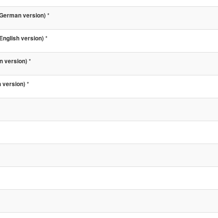
*
German version)
*
nglish version)
*
n version)
*
 version)