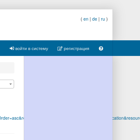
(
en
|
de
|
ru
)
войти в систему
регистрация
er=asc&resourcetype=publication&resourcetype=publication&resourc