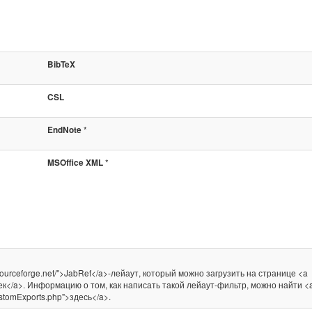
BibTeX
CSL
*
EndNote
*
MSOffice XML
.sourceforge.net/">JabRef</a>-лейаут, который можно загрузить на странице <a
роек</a>. Информацию о том, как написать такой лейаут-фильтр, можно найти <
CustomExports.php">здесь</a>.