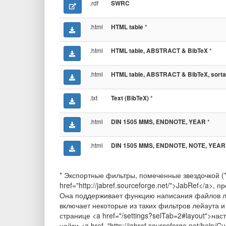
.rdf
SWRC
.html
*
HTML table
.html
*
HTML table, ABSTRACT & BibTeX
.html
HTML table, ABSTRACT & BibTeX, sorta
.txt
*
Text (BibTeX)
.html
*
DIN 1505 MMS, ENDNOTE, YEAR
.html
DIN 1505 MMS, ENDNOTE, NOTE, YEAR
* Экспортные фильтры, помеченные звездочкой (
href="http://jabref.sourceforge.net/">JabRef</a
Она поддерживает функцию написания файлов л
включает некоторые из таких фильтров лейаута 
странице <a href="/settings?selTab=2#layout">
найти <a href="http://jabref.sourceforge.net/help/