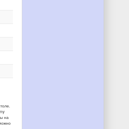
столе.
omy
ры на
 можно