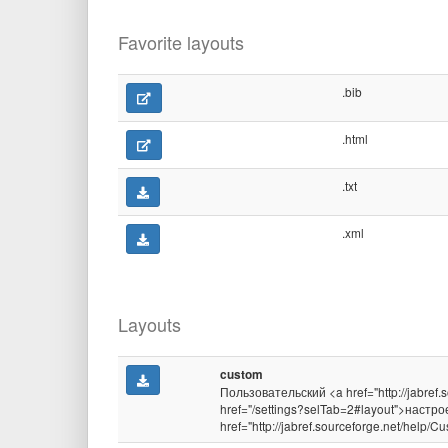
Favorite layouts
.bib
.html
.txt
.xml
Layouts
custom
Пользовательский <a href="http://jabref
href="/settings?selTab=2#layout">наст
href="http://jabref.sourceforge.net/help/