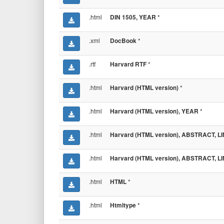
.html
*
DIN 1505, YEAR
.xml
*
DocBook
.rtf
*
Harvard RTF
.html
*
Harvard (HTML version)
.html
*
Harvard (HTML version), YEAR
.html
Harvard (HTML version), ABSTRACT, L
.html
Harvard (HTML version), ABSTRACT, L
.html
*
HTML
.html
*
Htmltype