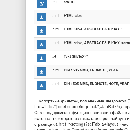
.rdf
SWRC
.html
*
HTML table
.html
*
HTML table, ABSTRACT & BibTeX
.html
HTML table, ABSTRACT & BibTeX, sorta
.txt
*
Text (BibTeX)
.html
*
DIN 1505 MMS, ENDNOTE, YEAR
.html
DIN 1505 MMS, ENDNOTE, NOTE, YEAR
* Экспортные фильтры, помеченные звездочкой (
href="http://jabref.sourceforge.net/">JabRef</a
Она поддерживает функцию написания файлов л
включает некоторые из таких фильтров лейаута 
странице <a href="/settings?selTab=2#layout">
найти <a href="http://jabref.sourceforge.net/help/