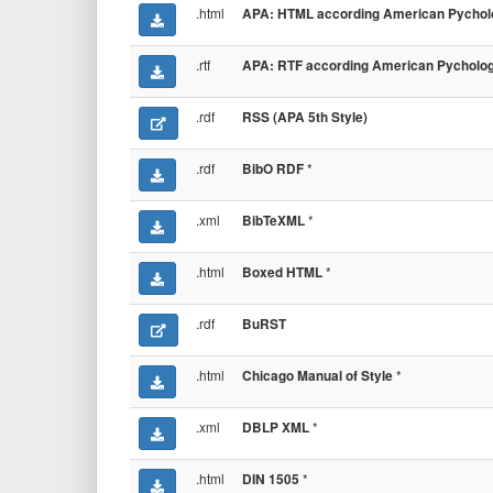
.html
APA: HTML according American Pycholog
.rtf
APA: RTF according American Pychologi
.rdf
RSS (APA 5th Style)
.rdf
*
BibO RDF
.xml
*
BibTeXML
.html
*
Boxed HTML
.rdf
BuRST
.html
*
Chicago Manual of Style
.xml
*
DBLP XML
.html
*
DIN 1505