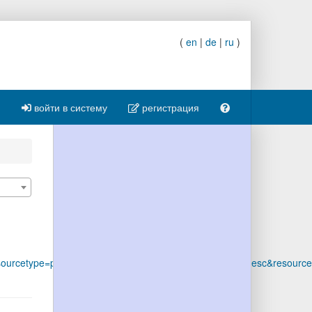
(
en
|
de
|
ru
)
войти в систему
регистрация
sourcetype=publication&sortPage=date&sortPageOrder=desc&resourc