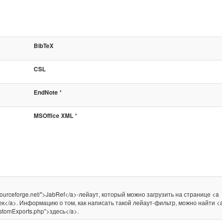
BibTeX
CSL
*
EndNote
*
MSOffice XML
.sourceforge.net/">JabRef</a>-лейаут, который можно загрузить на странице <a
роек</a>. Информацию о том, как написать такой лейаут-фильтр, можно найти <
CustomExports.php">здесь</a>.