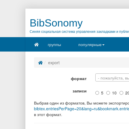
BibSonomy
Синяя социальная система управления закладками и публи
группы
популярные
export
- пожалуйста, в
формат
записи
5
10
2
Выбрав один из форматов, Вы можете экспортир
bibtex.entriesPerPage=20&lang=ru&bookmark.entr
в этот формат.