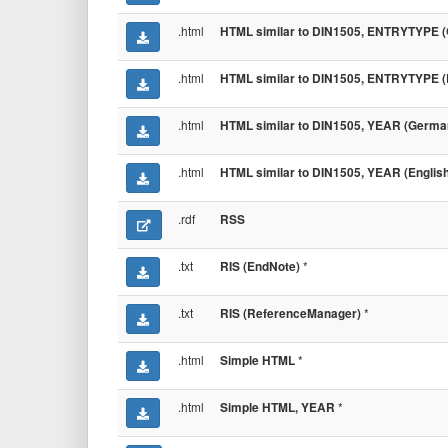
.html
HTML similar to DIN1505, ENTRYTYPE (
.html
HTML similar to DIN1505, ENTRYTYPE (E
.html
HTML similar to DIN1505, YEAR (Germa
.html
HTML similar to DIN1505, YEAR (English
.rdf
RSS
.txt
*
RIS (EndNote)
.txt
*
RIS (ReferenceManager)
.html
*
Simple HTML
.html
*
Simple HTML, YEAR