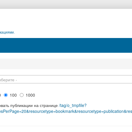
кациями.
ыберите -
0
100
1000
овать публикации на странице
/tag/o_tmpfile?
iesPerPage=20&resourcetype=bookmark&resourcetype=publication&re