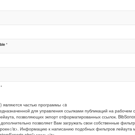
*
ble
*
*) являются частью программы <a
>, предназначенной для управления ссылками публикаций на рабочем 
ейаута, позволяющих экпорт отформатированных ссылок. BibSon
и дополнительно позволяет Вам загружать свои собственные фильт
настроек</a>. Информацию к написанию подобных фильтров лейаута
CustomExports.php">здесь</a>.