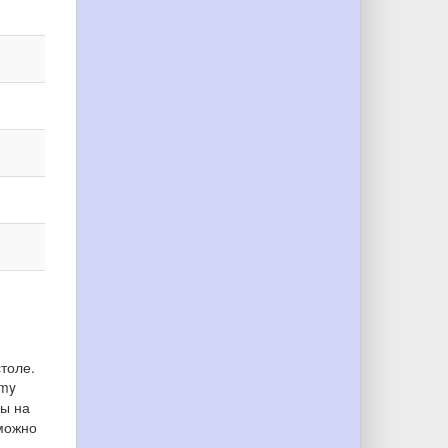
столе.
omy
ры на
 можно