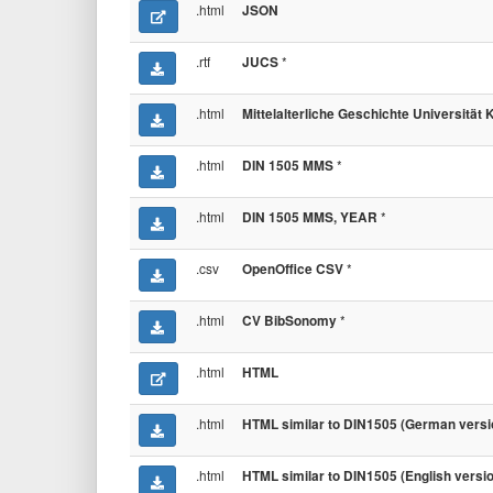
.html
JSON
.rtf
*
JUCS
.html
Mittelalterliche Geschichte Universität 
.html
*
DIN 1505 MMS
.html
*
DIN 1505 MMS, YEAR
.csv
*
OpenOffice CSV
.html
*
CV BibSonomy
.html
HTML
.html
HTML similar to DIN1505 (German versi
.html
HTML similar to DIN1505 (English versi