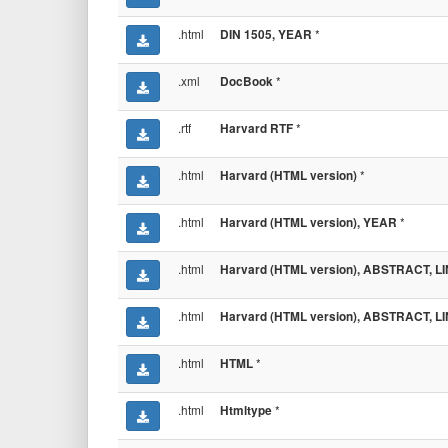
.html
*
DIN 1505, YEAR
.xml
*
DocBook
.rtf
*
Harvard RTF
.html
*
Harvard (HTML version)
.html
*
Harvard (HTML version), YEAR
.html
Harvard (HTML version), ABSTRACT, L
.html
Harvard (HTML version), ABSTRACT, L
.html
*
HTML
.html
*
Htmltype