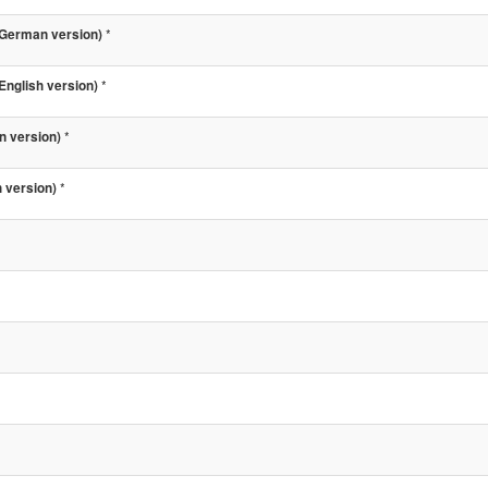
*
German version)
*
nglish version)
*
n version)
*
 version)