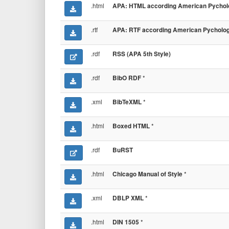
.html
APA: HTML according American Pycholog
.rtf
APA: RTF according American Pychologi
.rdf
RSS (APA 5th Style)
.rdf
*
BibO RDF
.xml
*
BibTeXML
.html
*
Boxed HTML
.rdf
BuRST
.html
*
Chicago Manual of Style
.xml
*
DBLP XML
.html
*
DIN 1505