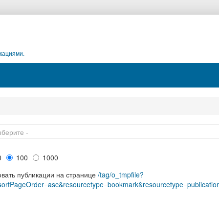
кациями.
ыберите -
0
100
1000
овать публикации на странице
/tag/o_tmpfile?
&sortPageOrder=asc&resourcetype=bookmark&resourcetype=publication