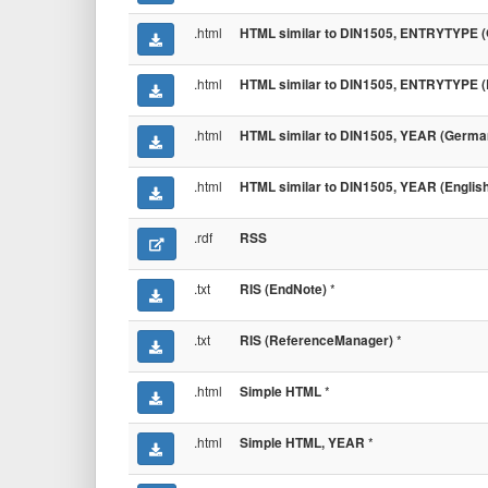
.html
HTML similar to DIN1505, ENTRYTYPE (
.html
HTML similar to DIN1505, ENTRYTYPE (E
.html
HTML similar to DIN1505, YEAR (Germa
.html
HTML similar to DIN1505, YEAR (English
.rdf
RSS
.txt
*
RIS (EndNote)
.txt
*
RIS (ReferenceManager)
.html
*
Simple HTML
.html
*
Simple HTML, YEAR