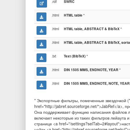
.rdf
SWRC
.html
*
HTML table
.html
*
HTML table, ABSTRACT & BibTeX
.html
HTML table, ABSTRACT & BibTeX, sorta
.txt
*
Text (BibTeX)
.html
*
DIN 1505 MMS, ENDNOTE, YEAR
.html
DIN 1505 MMS, ENDNOTE, NOTE, YEAR
* Экспортные фильтры, помеченные звездочкой (
href="http://jabref.sourceforge.net/">JabRef</a
Она поддерживает функцию написания файлов л
включает некоторые из таких фильтров лейаута 
странице <a href="/settings?selTab=2#layout">
найти <a href="http://jabref.sourceforge.net/help/