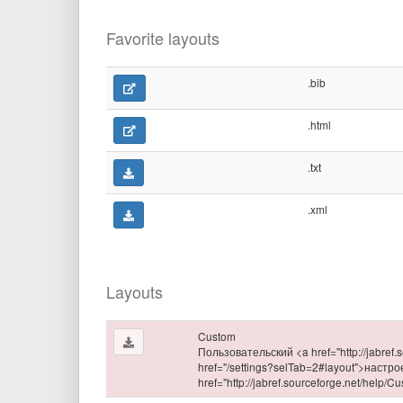
Favorite layouts
.bib
.html
.txt
.xml
Layouts
Custom
Пользовательский <a href="http://jabref
href="/settings?selTab=2#layout">наст
href="http://jabref.sourceforge.net/help/