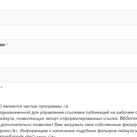
*
ble
*
*) являются частью программы <a
>, предназначенной для управления ссылками публикаций на рабочем 
ейаута, позволяющих экпорт отформатированных ссылок. BibSon
и дополнительно позволяет Вам загружать свои собственные фильт
настроек</a>. Информацию к написанию подобных фильтров лейаута
CustomExports.php">здесь</a>.