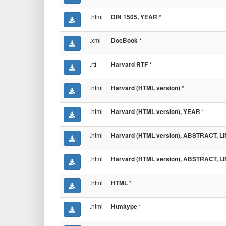
.html
*
DIN 1505, YEAR
.xml
*
DocBook
.rtf
*
Harvard RTF
.html
*
Harvard (HTML version)
.html
*
Harvard (HTML version), YEAR
.html
Harvard (HTML version), ABSTRACT, L
.html
Harvard (HTML version), ABSTRACT, L
.html
*
HTML
.html
*
Htmltype