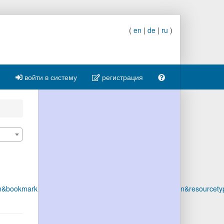
(
en
|
de
|
ru
)
войти в систему
регистрация
&bookmark.entriesPerPage=50&resourcetype=publication&resourcetyp