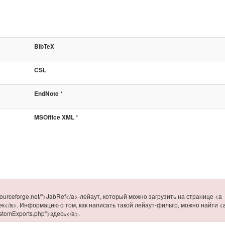
BibTeX
CSL
*
EndNote
*
MSOffice XML
.sourceforge.net/">JabRef</a>-лейаут, который можно загрузить на странице <a
роек</a>. Информацию о том, как написать такой лейаут-фильтр, можно найти <
CustomExports.php">здесь</a>.