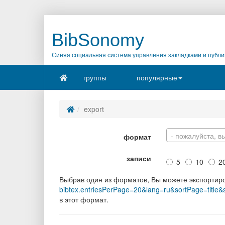
BibSonomy
Синяя социальная система управления закладками и публи
группы
популярные
export
- пожалуйста, в
формат
записи
5
10
2
Выбрав один из форматов, Вы можете экспортир
bibtex.entriesPerPage=20&lang=ru&sortPage=title
в этот формат.