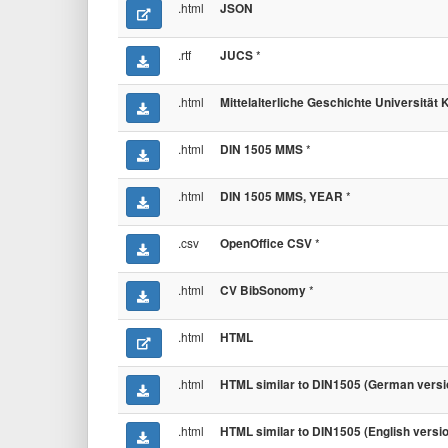
.html
JSON
.rtf
*
JUCS
.html
Mittelalterliche Geschichte Universität 
.html
*
DIN 1505 MMS
.html
*
DIN 1505 MMS, YEAR
.csv
*
OpenOffice CSV
.html
*
CV BibSonomy
.html
HTML
.html
HTML similar to DIN1505 (German versi
.html
HTML similar to DIN1505 (English versi