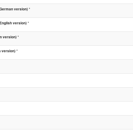
*
German version)
*
nglish version)
*
n version)
*
 version)