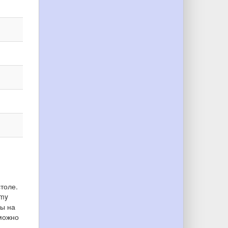
столе.
omy
ры на
 можно