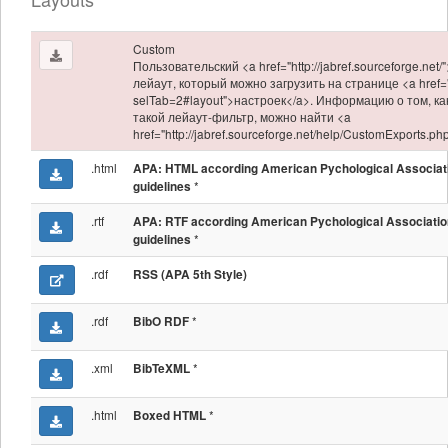
Custom
Пользовательский <a href="http://jabref.sourceforge.net/
лейаут, который можно загрузить на странице <a href="
selTab=2#layout">настроек</a>. Информацию о том, ка
такой лейаут-фильтр, можно найти <a
href="http://jabref.sourceforge.net/help/CustomExports.p
.html
APA: HTML according American Pychological Associat
*
guidelines
.rtf
APA: RTF according American Pychological Associatio
*
guidelines
.rdf
RSS (APA 5th Style)
.rdf
*
BibO RDF
.xml
*
BibTeXML
.html
*
Boxed HTML