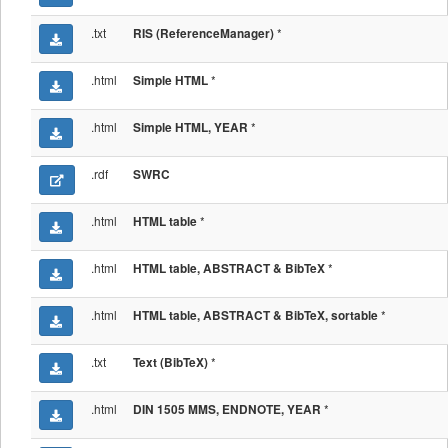
.txt
*
RIS (ReferenceManager)
.html
*
Simple HTML
.html
*
Simple HTML, YEAR
.rdf
SWRC
.html
*
HTML table
.html
*
HTML table, ABSTRACT & BibTeX
.html
*
HTML table, ABSTRACT & BibTeX, sortable
.txt
*
Text (BibTeX)
.html
*
DIN 1505 MMS, ENDNOTE, YEAR