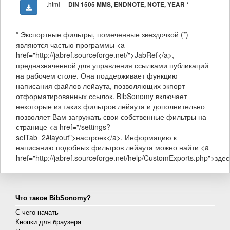
.html
*
DIN 1505 MMS, ENDNOTE, NOTE, YEAR
* Экспортные фильтры, помеченные звездочкой (*)
являются частью программы <a
href="http://jabref.sourceforge.net/">JabRef</a>,
предназначенной для управления ссылками публикаций
на рабочем столе. Она поддерживает функцию
написания файлов лейаута, позволяющих экпорт
отформатированных ссылок. BibSonomy включает
некоторые из таких фильтров лейаута и дополнительно
позволяет Вам загружать свои собственные фильтры на
странице <a href="/settings?
selTab=2#layout">настроек</a>. Информацию к
написанию подобных фильтров лейаута можно найти <a
href="http://jabref.sourceforge.net/help/CustomExports.php">здес
Что такое BibSonomy?
С чего начать
Кнопки для браузера