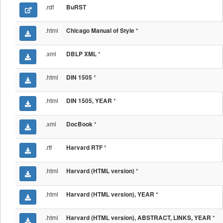
.rdf
BuRST
.html
*
Chicago Manual of Style
.xml
*
DBLP XML
.html
*
DIN 1505
.html
*
DIN 1505, YEAR
.xml
*
DocBook
.rtf
*
Harvard RTF
.html
*
Harvard (HTML version)
.html
*
Harvard (HTML version), YEAR
.html
*
Harvard (HTML version), ABSTRACT, LINKS, YEAR