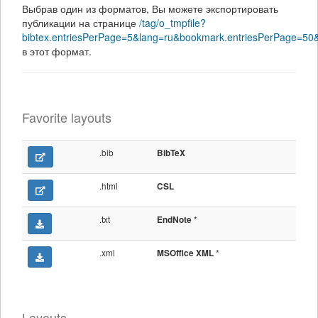
Выбрав один из форматов, Вы можете экспортировать
публикации на странице
/tag/o_tmpfile?
bibtex.entriesPerPage=5&lang=ru&bookmark.entriesPerPage=50
в этот формат.
Favorite layouts
.bib
BibTeX
.html
CSL
.txt
*
EndNote
.xml
*
MSOffice XML
Layouts