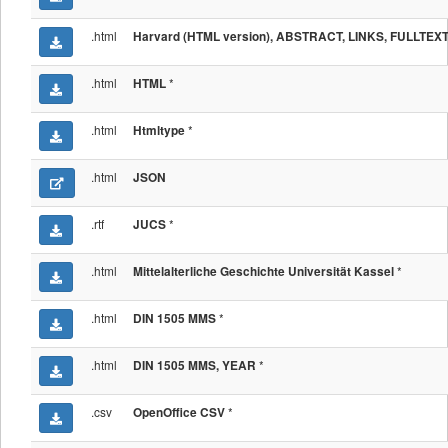
.html
Harvard (HTML version), ABSTRACT, LINKS, FULLTEX
.html
*
HTML
.html
*
Htmltype
.html
JSON
.rtf
*
JUCS
.html
*
Mittelalterliche Geschichte Universität Kassel
.html
*
DIN 1505 MMS
.html
*
DIN 1505 MMS, YEAR
.csv
*
OpenOffice CSV