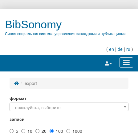
BibSonomy
Синяя социальная система управления закладками и публикациями.
(
en
|
de
|
ru
)
Переключить на
Перек
export
формат
- пожалуйста, выберите -
записи
5
10
20
100
1000