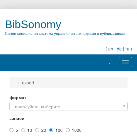
BibSonomy
Синяя социальная система управления закладками и публикациями.
(
en
|
de
|
ru
)
Переключить на
Перек
export
формат
- пожалуйста, выберите -
записи
5
10
20
100
1000