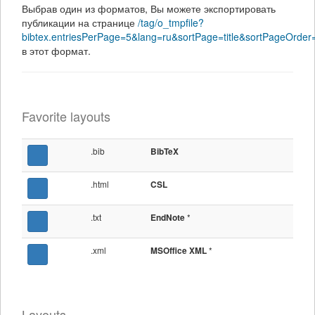
Выбрав один из форматов, Вы можете экспортировать
публикации на странице
/tag/o_tmpfile?
bibtex.entriesPerPage=5&lang=ru&sortPage=title&sortPageOrde
в этот формат.
Favorite layouts
.bib
BibTeX
.html
CSL
.txt
*
EndNote
.xml
*
MSOffice XML
Layouts