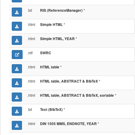
.txt
*
RIS (ReferenceManager)
.html
*
Simple HTML
.html
*
Simple HTML, YEAR
.rdf
SWRC
.html
*
HTML table
.html
*
HTML table, ABSTRACT & BibTeX
.html
*
HTML table, ABSTRACT & BibTeX, sortable
.txt
*
Text (BibTeX)
.html
*
DIN 1505 MMS, ENDNOTE, YEAR