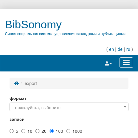
BibSonomy
Синяя социальная система управления закладками и публикациями.
(
en
|
de
|
ru
)
Переключить на
Перек
export
формат
- пожалуйста, выберите -
записи
5
10
20
100
1000