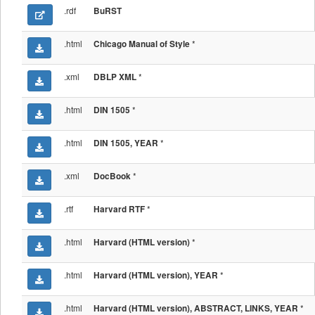
.rdf
BuRST
.html
*
Chicago Manual of Style
.xml
*
DBLP XML
.html
*
DIN 1505
.html
*
DIN 1505, YEAR
.xml
*
DocBook
.rtf
*
Harvard RTF
.html
*
Harvard (HTML version)
.html
*
Harvard (HTML version), YEAR
.html
*
Harvard (HTML version), ABSTRACT, LINKS, YEAR