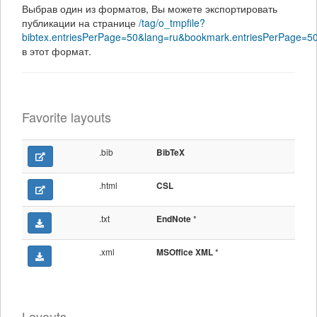
Выбрав один из форматов, Вы можете экспортировать
публикации на странице
/tag/o_tmpfile?
bibtex.entriesPerPage=50&lang=ru&bookmark.entriesPerPage=
в этот формат.
Favorite layouts
.bib
BibTeX
.html
CSL
.txt
*
EndNote
.xml
*
MSOffice XML
Layouts