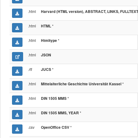
.html
Harvard (HTML version), ABSTRACT, LINKS, FULLTEX
.html
*
HTML
.html
*
Htmltype
.html
JSON
.rtf
*
JUCS
.html
*
Mittelalterliche Geschichte Universität Kassel
.html
*
DIN 1505 MMS
.html
*
DIN 1505 MMS, YEAR
.csv
*
OpenOffice CSV