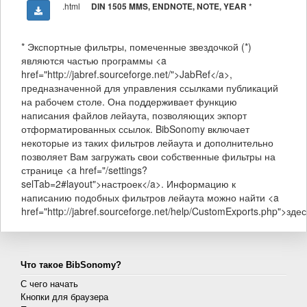
.html
*
DIN 1505 MMS, ENDNOTE, NOTE, YEAR
* Экспортные фильтры, помеченные звездочкой (*)
являются частью программы <a
href="http://jabref.sourceforge.net/">JabRef</a>,
предназначенной для управления ссылками публикаций
на рабочем столе. Она поддерживает функцию
написания файлов лейаута, позволяющих экпорт
отформатированных ссылок. BibSonomy включает
некоторые из таких фильтров лейаута и дополнительно
позволяет Вам загружать свои собственные фильтры на
странице <a href="/settings?
selTab=2#layout">настроек</a>. Информацию к
написанию подобных фильтров лейаута можно найти <a
href="http://jabref.sourceforge.net/help/CustomExports.php">здес
Что такое BibSonomy?
С чего начать
Кнопки для браузера