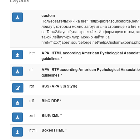
custom
Пользовательский <a href="http://jabref.sourceforge.net/
лейаут, который можно загрузить на странице <a href="
selTab=2#layout">настроек</a>. Информацию о том, ка
такой лейаут-фильтр, можно найти <a
href="http://jabref.sourceforge.net/help/CustomExports.p
.html
APA: HTML according American Pychological Associat
*
guidelines
.rtf
APA: RTF according American Pychological Associatio
*
guidelines
.rdf
RSS (APA 5th Style)
.rdf
*
BibO RDF
.xml
*
BibTeXML
.html
*
Boxed HTML