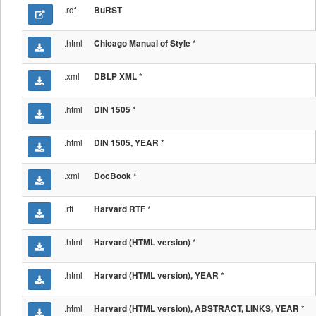
.rdf
BuRST
.html
*
Chicago Manual of Style
.xml
*
DBLP XML
.html
*
DIN 1505
.html
*
DIN 1505, YEAR
.xml
*
DocBook
.rtf
*
Harvard RTF
.html
*
Harvard (HTML version)
.html
*
Harvard (HTML version), YEAR
.html
*
Harvard (HTML version), ABSTRACT, LINKS, YEAR