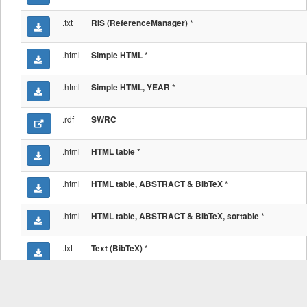
.txt
*
RIS (ReferenceManager)
.html
*
Simple HTML
.html
*
Simple HTML, YEAR
.rdf
SWRC
.html
*
HTML table
.html
*
HTML table, ABSTRACT & BibTeX
.html
*
HTML table, ABSTRACT & BibTeX, sortable
.txt
*
Text (BibTeX)
.html
*
DIN 1505 MMS, ENDNOTE, YEAR