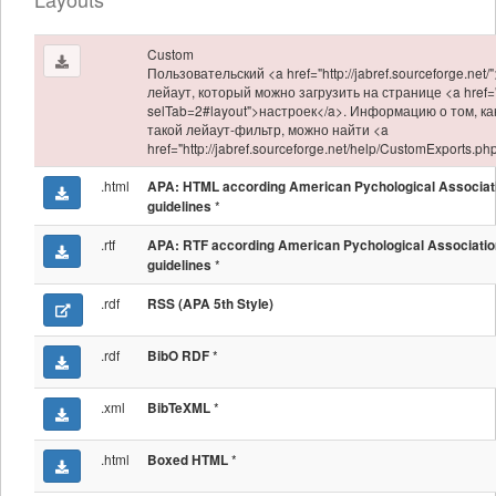
Custom
Пользовательский <a href="http://jabref.sourceforge.net/
лейаут, который можно загрузить на странице <a href="
selTab=2#layout">настроек</a>. Информацию о том, ка
такой лейаут-фильтр, можно найти <a
href="http://jabref.sourceforge.net/help/CustomExports.p
.html
APA: HTML according American Pychological Associat
*
guidelines
.rtf
APA: RTF according American Pychological Associatio
*
guidelines
.rdf
RSS (APA 5th Style)
.rdf
*
BibO RDF
.xml
*
BibTeXML
.html
*
Boxed HTML