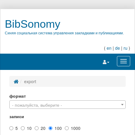
BibSonomy
Синяя социальная система управления закладками и публикациями.
(
en
|
de
|
ru
)
Переключить на
Перек
export
формат
- пожалуйста, выберите -
записи
5
10
20
100
1000