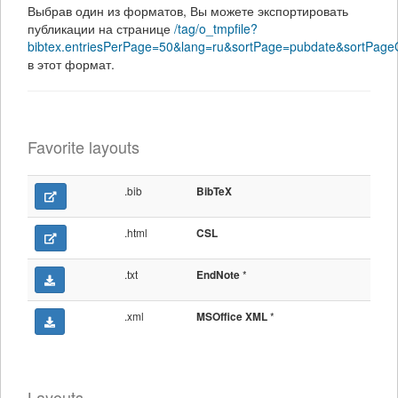
Выбрав один из форматов, Вы можете экспортировать
публикации на странице
/tag/o_tmpfile?
bibtex.entriesPerPage=50&lang=ru&sortPage=pubdate&sortPage
в этот формат.
Favorite layouts
.bib
BibTeX
.html
CSL
.txt
*
EndNote
.xml
*
MSOffice XML
Layouts