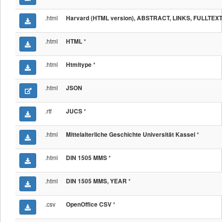
.html
Harvard (HTML version), ABSTRACT, LINKS, FULLTEX
.html
*
HTML
.html
*
Htmltype
.html
JSON
.rtf
*
JUCS
.html
*
Mittelalterliche Geschichte Universität Kassel
.html
*
DIN 1505 MMS
.html
*
DIN 1505 MMS, YEAR
.csv
*
OpenOffice CSV