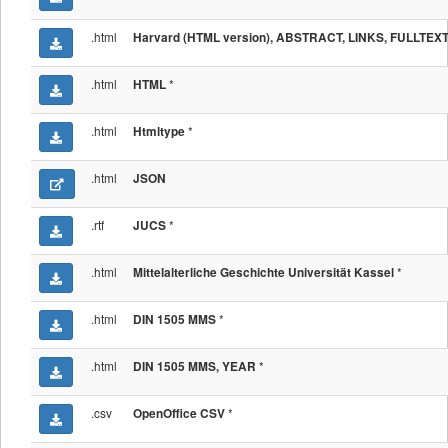
.html
Harvard (HTML version), ABSTRACT, LINKS, FULLTEX
.html
*
HTML
.html
*
Htmltype
.html
JSON
.rtf
*
JUCS
.html
*
Mittelalterliche Geschichte Universität Kassel
.html
*
DIN 1505 MMS
.html
*
DIN 1505 MMS, YEAR
.csv
*
OpenOffice CSV