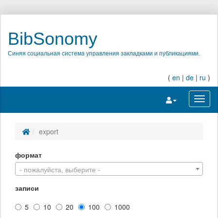
BibSonomy
Синяя социальная система управления закладками и публикациями.
(
en
|
de
|
ru
)
Переключить на
Перек
export
формат
- пожалуйста, выберите -
записи
5
10
20
100
1000