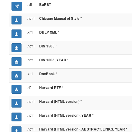
.rdf
BuRST
.html
*
Chicago Manual of Style
.xml
*
DBLP XML
.html
*
DIN 1505
.html
*
DIN 1505, YEAR
.xml
*
DocBook
.rtf
*
Harvard RTF
.html
*
Harvard (HTML version)
.html
*
Harvard (HTML version), YEAR
.html
*
Harvard (HTML version), ABSTRACT, LINKS, YEAR