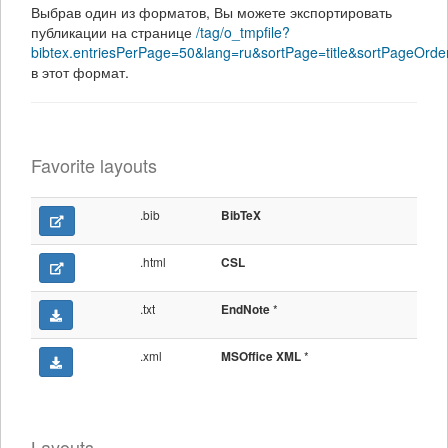
Выбрав один из форматов, Вы можете экспортировать
публикации на странице
/tag/o_tmpfile?
bibtex.entriesPerPage=50&lang=ru&sortPage=title&sortPageOr
в этот формат.
Favorite layouts
.bib
BibTeX
.html
CSL
.txt
*
EndNote
.xml
*
MSOffice XML
Layouts