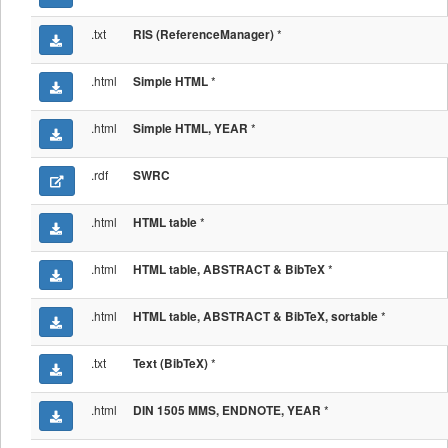
.txt
*
RIS (ReferenceManager)
.html
*
Simple HTML
.html
*
Simple HTML, YEAR
.rdf
SWRC
.html
*
HTML table
.html
*
HTML table, ABSTRACT & BibTeX
.html
*
HTML table, ABSTRACT & BibTeX, sortable
.txt
*
Text (BibTeX)
.html
*
DIN 1505 MMS, ENDNOTE, YEAR