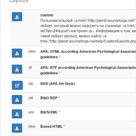
custom
Пользовательский <a href="http://jabref.sourceforge.net/
лейаут, который можно загрузить на странице <a href="
selTab=2#layout">настроек</a>. Информацию о том, ка
такой лейаут-фильтр, можно найти <a
href="http://jabref.sourceforge.net/help/CustomExports.p
.html
APA: HTML according American Pychological Associat
*
guidelines
.rtf
APA: RTF according American Pychological Associatio
*
guidelines
.rdf
RSS (APA 5th Style)
.rdf
*
BibO RDF
.xml
*
BibTeXML
.html
*
Boxed HTML