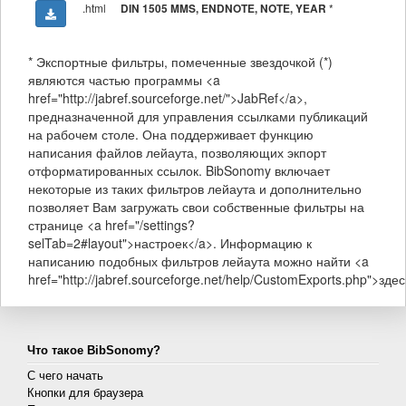
.html
*
DIN 1505 MMS, ENDNOTE, NOTE, YEAR
* Экспортные фильтры, помеченные звездочкой (*)
являются частью программы <a
href="http://jabref.sourceforge.net/">JabRef</a>,
предназначенной для управления ссылками публикаций
на рабочем столе. Она поддерживает функцию
написания файлов лейаута, позволяющих экпорт
отформатированных ссылок. BibSonomy включает
некоторые из таких фильтров лейаута и дополнительно
позволяет Вам загружать свои собственные фильтры на
странице <a href="/settings?
selTab=2#layout">настроек</a>. Информацию к
написанию подобных фильтров лейаута можно найти <a
href="http://jabref.sourceforge.net/help/CustomExports.php">здес
Что такое BibSonomy?
С чего начать
Кнопки для браузера