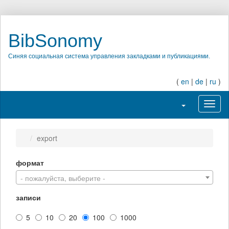
BibSonomy
Синяя социальная система управления закладками и публикациями.
(
en
|
de
|
ru
)
Переключить н
Перек
export
формат
- пожалуйста, выберите -
записи
5
10
20
100
1000