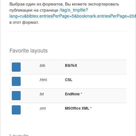
Выбрав один из форматов, Вы можете экспортировать
публикации на странице
/tag/o_tmpfile?
lang=ru&bibtex.entriesPerPage=5&bookmark.entriesPerPage=20
в этот формат.
Favorite layouts
.bib
BibTeX
.html
CSL
.txt
*
EndNote
.xml
*
MSOffice XML
Layouts