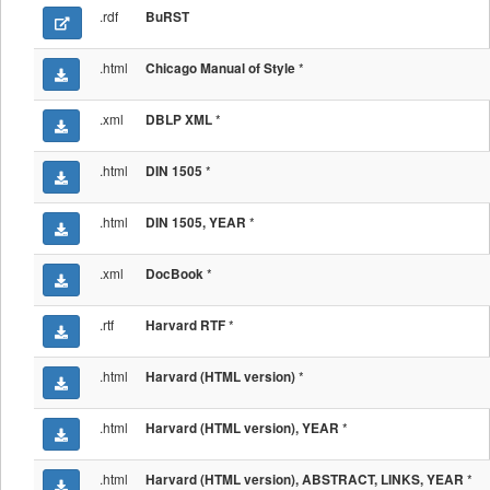
.rdf
BuRST
.html
*
Chicago Manual of Style
.xml
*
DBLP XML
.html
*
DIN 1505
.html
*
DIN 1505, YEAR
.xml
*
DocBook
.rtf
*
Harvard RTF
.html
*
Harvard (HTML version)
.html
*
Harvard (HTML version), YEAR
.html
*
Harvard (HTML version), ABSTRACT, LINKS, YEAR