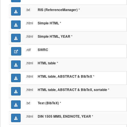
.txt
*
RIS (ReferenceManager)
.html
*
Simple HTML
.html
*
Simple HTML, YEAR
.rdf
SWRC
.html
*
HTML table
.html
*
HTML table, ABSTRACT & BibTeX
.html
*
HTML table, ABSTRACT & BibTeX, sortable
.txt
*
Text (BibTeX)
.html
*
DIN 1505 MMS, ENDNOTE, YEAR