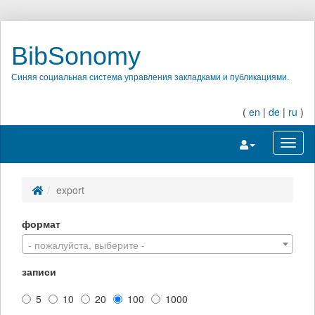
BibSonomy
Синяя социальная система управления закладками и публикациями.
(
en
|
de
|
ru
)
Переключить на
Перек
export
формат
- пожалуйста, выберите -
записи
5
10
20
100
1000