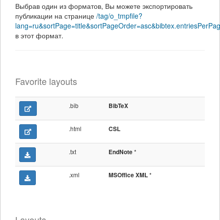
Выбрав один из форматов, Вы можете экспортировать
публикации на странице
/tag/o_tmpfile?
lang=ru&sortPage=title&sortPageOrder=asc&bibtex.entriesPerPa
в этот формат.
Favorite layouts
.bib
BibTeX
.html
CSL
.txt
*
EndNote
.xml
*
MSOffice XML
Layouts