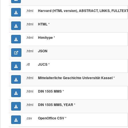
.html
Harvard (HTML version), ABSTRACT, LINKS, FULLTEX
.html
*
HTML
.html
*
Htmltype
.html
JSON
.rtf
*
JUCS
.html
*
Mittelalterliche Geschichte Universität Kassel
.html
*
DIN 1505 MMS
.html
*
DIN 1505 MMS, YEAR
.csv
*
OpenOffice CSV