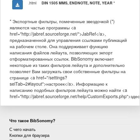
.html
*
DIN 1505 MMS, ENDNOTE, NOTE, YEAR
* Экспортные фильтры, помеченные звездочкой (*)
являются частью программы <a
href="http://jabref.sourceforge.net/">JabRef</a>,
предназначенной для управления ссылками публикаций
на рабочем столе. Она поддерживает функцию
написания файлов лейаута, позволяющих экпорт
отформатированных ссылок. BibSonomy включает
некоторые из таких фильтров лейаута и дополнительно
позволяет Вам загружать свои собственные фильтры на
странице <a href="/settings?
selTab=2#layout">настроек</a>. Информацию к
написанию подобных фильтров лейаута можно найти <a
href="http://jabref.sourceforge.net/help/CustomExports.php">здес
Что такое BibSonomy?
С чего начать
Кнопки для браузера