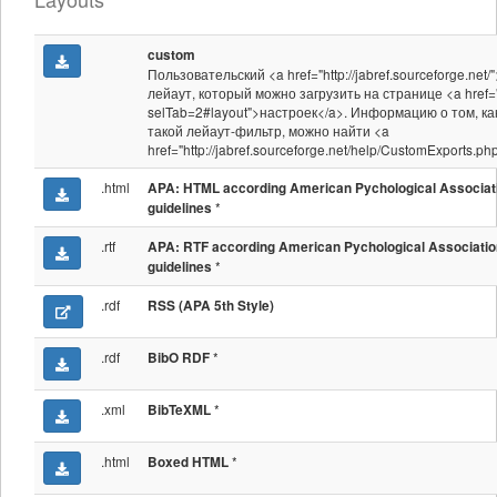
custom
Пользовательский <a href="http://jabref.sourceforge.net/
лейаут, который можно загрузить на странице <a href="
selTab=2#layout">настроек</a>. Информацию о том, ка
такой лейаут-фильтр, можно найти <a
href="http://jabref.sourceforge.net/help/CustomExports.p
.html
APA: HTML according American Pychological Associat
*
guidelines
.rtf
APA: RTF according American Pychological Associatio
*
guidelines
.rdf
RSS (APA 5th Style)
.rdf
*
BibO RDF
.xml
*
BibTeXML
.html
*
Boxed HTML