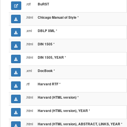
.rdf
BuRST
.html
*
Chicago Manual of Style
.xml
*
DBLP XML
.html
*
DIN 1505
.html
*
DIN 1505, YEAR
.xml
*
DocBook
.rtf
*
Harvard RTF
.html
*
Harvard (HTML version)
.html
*
Harvard (HTML version), YEAR
.html
*
Harvard (HTML version), ABSTRACT, LINKS, YEAR