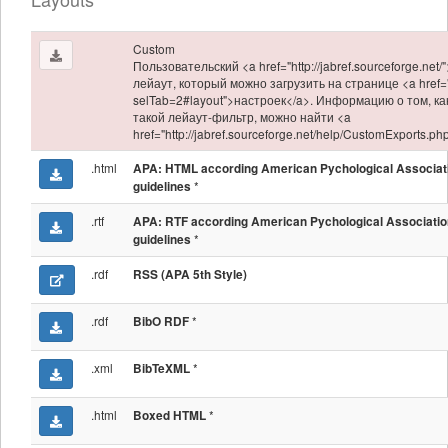
Custom
Пользовательский <a href="http://jabref.sourceforge.net/
лейаут, который можно загрузить на странице <a href="
selTab=2#layout">настроек</a>. Информацию о том, ка
такой лейаут-фильтр, можно найти <a
href="http://jabref.sourceforge.net/help/CustomExports.p
.html
APA: HTML according American Pychological Associat
*
guidelines
.rtf
APA: RTF according American Pychological Associatio
*
guidelines
.rdf
RSS (APA 5th Style)
.rdf
*
BibO RDF
.xml
*
BibTeXML
.html
*
Boxed HTML