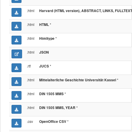
.html
Harvard (HTML version), ABSTRACT, LINKS, FULLTEX
.html
*
HTML
.html
*
Htmltype
.html
JSON
.rtf
*
JUCS
.html
*
Mittelalterliche Geschichte Universität Kassel
.html
*
DIN 1505 MMS
.html
*
DIN 1505 MMS, YEAR
.csv
*
OpenOffice CSV