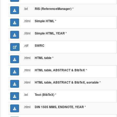
.txt
*
RIS (ReferenceManager)
.html
*
Simple HTML
.html
*
Simple HTML, YEAR
.rdf
SWRC
.html
*
HTML table
.html
*
HTML table, ABSTRACT & BibTeX
.html
*
HTML table, ABSTRACT & BibTeX, sortable
.txt
*
Text (BibTeX)
.html
*
DIN 1505 MMS, ENDNOTE, YEAR