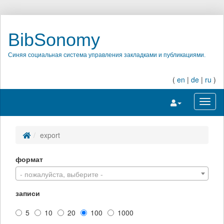
BibSonomy
Синяя социальная система управления закладками и публикациями.
(
en
|
de
|
ru
)
Переключить на
Перек
export
формат
- пожалуйста, выберите -
записи
5
10
20
100
1000