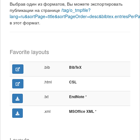
Выбрав один из форматов, Вы можете экспортировать
публикации на странице
/tag/o_tmpfile?
lang=ru&sortPage=title&sortPageOrder=desc&bibtex.entriesP
в этот формат.
Favorite layouts
.bib
BibTeX
.html
CSL
.txt
*
EndNote
.xml
*
MSOffice XML
Layouts