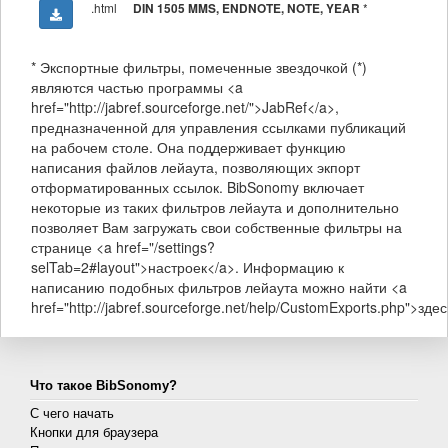
.html
*
DIN 1505 MMS, ENDNOTE, NOTE, YEAR
* Экспортные фильтры, помеченные звездочкой (*)
являются частью программы <a
href="http://jabref.sourceforge.net/">JabRef</a>,
предназначенной для управления ссылками публикаций
на рабочем столе. Она поддерживает функцию
написания файлов лейаута, позволяющих экпорт
отформатированных ссылок. BibSonomy включает
некоторые из таких фильтров лейаута и дополнительно
позволяет Вам загружать свои собственные фильтры на
странице <a href="/settings?
selTab=2#layout">настроек</a>. Информацию к
написанию подобных фильтров лейаута можно найти <a
href="http://jabref.sourceforge.net/help/CustomExports.php">здес
Что такое BibSonomy?
С чего начать
Кнопки для браузера