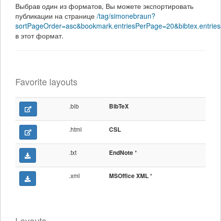
Выбрав один из форматов, Вы можете экспортировать
публикации на странице
/tag/simonebraun?
sortPageOrder=asc&bookmark.entriesPerPage=20&bibtex.entrie
в этот формат.
Favorite layouts
.bib
BibTeX
.html
CSL
.txt
*
EndNote
.xml
*
MSOffice XML
Layouts