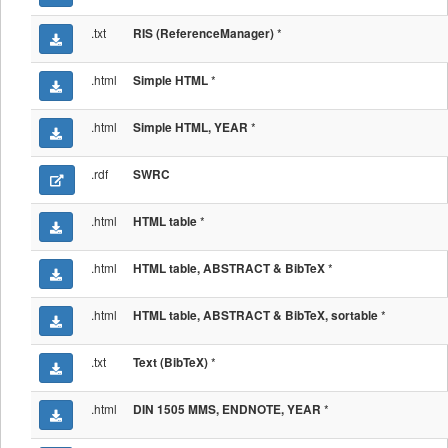
.txt
*
RIS (ReferenceManager)
.html
*
Simple HTML
.html
*
Simple HTML, YEAR
.rdf
SWRC
.html
*
HTML table
.html
*
HTML table, ABSTRACT & BibTeX
.html
*
HTML table, ABSTRACT & BibTeX, sortable
.txt
*
Text (BibTeX)
.html
*
DIN 1505 MMS, ENDNOTE, YEAR