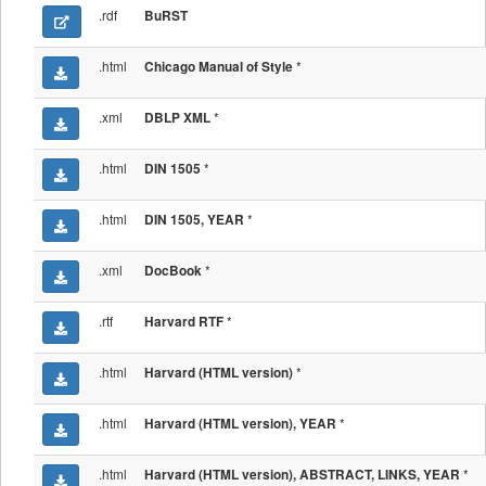
.rdf
BuRST
.html
*
Chicago Manual of Style
.xml
*
DBLP XML
.html
*
DIN 1505
.html
*
DIN 1505, YEAR
.xml
*
DocBook
.rtf
*
Harvard RTF
.html
*
Harvard (HTML version)
.html
*
Harvard (HTML version), YEAR
.html
*
Harvard (HTML version), ABSTRACT, LINKS, YEAR