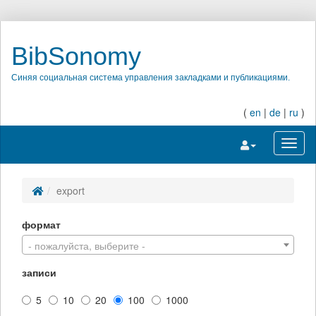
BibSonomy
Синяя социальная система управления закладками и публикациями.
(
en
|
de
|
ru
)
Переключить на
Перек
export
формат
- пожалуйста, выберите -
записи
5
10
20
100
1000