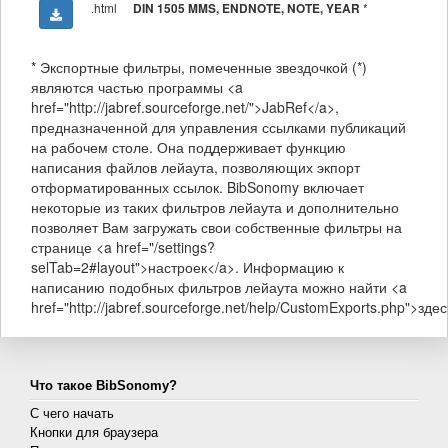
.html
*
DIN 1505 MMS, ENDNOTE, NOTE, YEAR
* Экспортные фильтры, помеченные звездочкой (*)
являются частью программы <a
href="http://jabref.sourceforge.net/">JabRef</a>,
предназначенной для управления ссылками публикаций
на рабочем столе. Она поддерживает функцию
написания файлов лейаута, позволяющих экпорт
отформатированных ссылок. BibSonomy включает
некоторые из таких фильтров лейаута и дополнительно
позволяет Вам загружать свои собственные фильтры на
странице <a href="/settings?
selTab=2#layout">настроек</a>. Информацию к
написанию подобных фильтров лейаута можно найти <a
href="http://jabref.sourceforge.net/help/CustomExports.php">здес
Что такое BibSonomy?
С чего начать
Кнопки для браузера