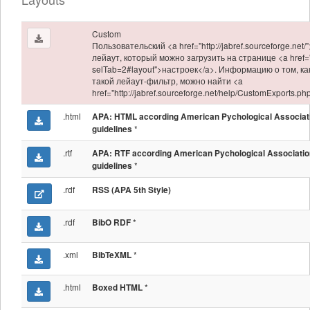
Custom
Пользовательский <a href="http://jabref.sourceforge.net/
лейаут, который можно загрузить на странице <a href="
selTab=2#layout">настроек</a>. Информацию о том, ка
такой лейаут-фильтр, можно найти <a
href="http://jabref.sourceforge.net/help/CustomExports.p
.html
APA: HTML according American Pychological Associat
*
guidelines
.rtf
APA: RTF according American Pychological Associatio
*
guidelines
.rdf
RSS (APA 5th Style)
.rdf
*
BibO RDF
.xml
*
BibTeXML
.html
*
Boxed HTML