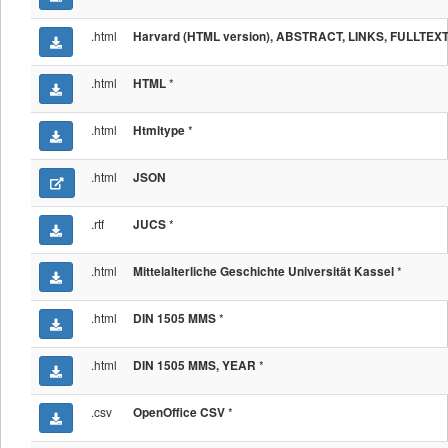
.html
Harvard (HTML version), ABSTRACT, LINKS, FULLTEX
.html
*
HTML
.html
*
Htmltype
.html
JSON
.rtf
*
JUCS
.html
*
Mittelalterliche Geschichte Universität Kassel
.html
*
DIN 1505 MMS
.html
*
DIN 1505 MMS, YEAR
.csv
*
OpenOffice CSV