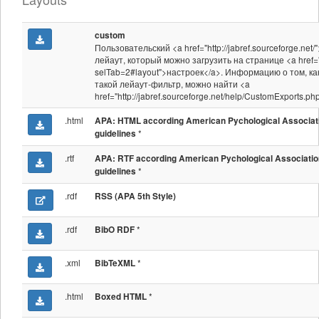
custom
Пользовательский <a href="http://jabref.sourceforge.net/
лейаут, который можно загрузить на странице <a href="
selTab=2#layout">настроек</a>. Информацию о том, ка
такой лейаут-фильтр, можно найти <a
href="http://jabref.sourceforge.net/help/CustomExports.p
.html
APA: HTML according American Pychological Associat
*
guidelines
.rtf
APA: RTF according American Pychological Associatio
*
guidelines
.rdf
RSS (APA 5th Style)
.rdf
*
BibO RDF
.xml
*
BibTeXML
.html
*
Boxed HTML