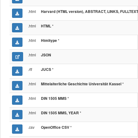
.html
Harvard (HTML version), ABSTRACT, LINKS, FULLTEX
.html
*
HTML
.html
*
Htmltype
.html
JSON
.rtf
*
JUCS
.html
*
Mittelalterliche Geschichte Universität Kassel
.html
*
DIN 1505 MMS
.html
*
DIN 1505 MMS, YEAR
.csv
*
OpenOffice CSV