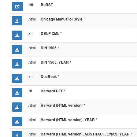
.rdf
BuRST
.html
*
Chicago Manual of Style
.xml
*
DBLP XML
.html
*
DIN 1505
.html
*
DIN 1505, YEAR
.xml
*
DocBook
.rtf
*
Harvard RTF
.html
*
Harvard (HTML version)
.html
*
Harvard (HTML version), YEAR
.html
*
Harvard (HTML version), ABSTRACT, LINKS, YEAR