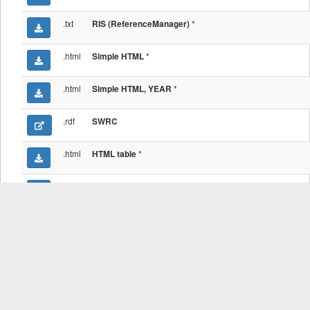
.txt
*
RIS (ReferenceManager)
.html
*
Simple HTML
.html
*
Simple HTML, YEAR
.rdf
SWRC
.html
*
HTML table
.html
*
HTML table, ABSTRACT & BibTeX
.html
*
HTML table, ABSTRACT & BibTeX, sortable
.txt
*
Text (BibTeX)
.html
*
DIN 1505 MMS, ENDNOTE, YEAR