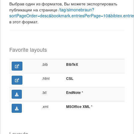
Выбрав один из форматов, Вы можете экспортировать
публикации на странице
/tag/simonebraun?
sortPageOrder=desc&bookmark.entriesPerPage=10&bibtex.entrie
в этот формат.
Favorite layouts
.bib
BibTeX
.html
CSL
.txt
*
EndNote
.xml
*
MSOffice XML
Layouts