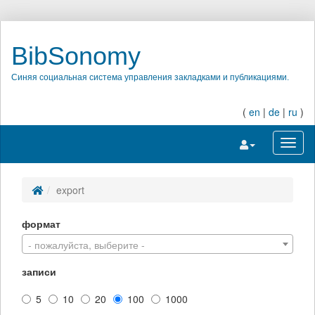
BibSonomy
Синяя социальная система управления закладками и публикациями.
(
en
|
de
|
ru
)
Переключить на
Перек
export
формат
- пожалуйста, выберите -
записи
5
10
20
100
1000