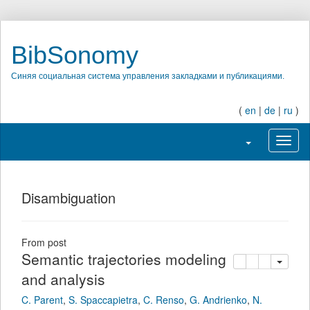
BibSonomy
Синяя социальная система управления закладками и публикациями.
(
en
|
de
|
ru
)
Переключить на
Перек
Disambiguation
From post
Semantic trajectories
копировать
удалить
добавить 
modeling and analysis
C. Parent
,
S. Spaccapietra
,
C. Renso
,
G. Andrienko
,
N.