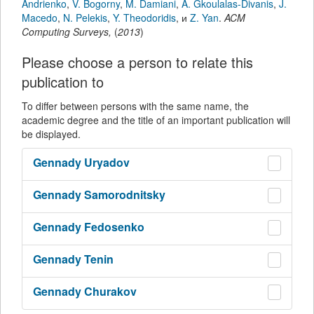
Andrienko
,
V. Bogorny
,
M. Damiani
,
A. Gkoulalas-Divanis
,
J.
Macedo
,
N. Pelekis
,
Y. Theodoridis
,
и
Z. Yan
.
ACM
Computing Surveys
,
(
2013
)
Please choose a person to relate this
publication to
To differ between persons with the same name, the
academic degree and the title of an important publication will
be displayed.
Gennady
Uryadov
Gennady
Samorodnitsky
Gennady
Fedosenko
Gennady
Tenin
Gennady
Churakov