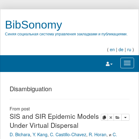
BibSonomy
Синяя социальная система управления закладками и публикациями.
(
en
|
de
|
ru
)
Переключить на
Перек
Disambiguation
From post
SIS and SIR Epidemic Models
копировать
удалить
добавить 
Under Virtual Dispersal
D. Bichara
,
Y. Kang
,
C. Castillo-Chavez
,
R. Horan
,
и
C.