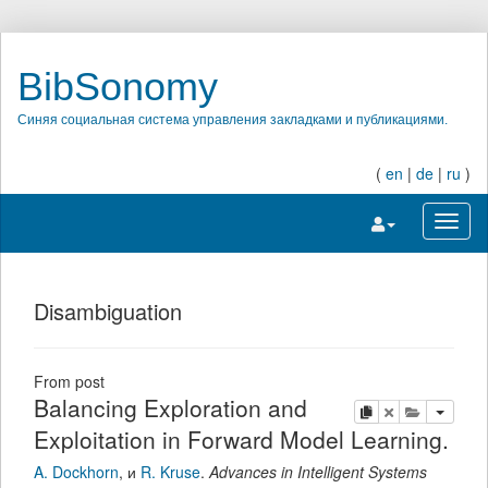
BibSonomy
Синяя социальная система управления закладками и публикациями.
(
en
|
de
|
ru
)
Переключить на
Перек
Disambiguation
From post
Balancing Exploration and
копировать
удалить
добавить 
Exploitation in Forward Model Learning.
A. Dockhorn
,
и
R. Kruse
.
Advances in Intelligent Systems