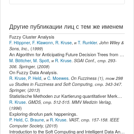
Другие публикации лиц с тем же именем
Fuzzy Cluster Analysis
F. Höppner
,
F. Klawonn
,
R. Kruse
,
и
T. Runkler
.
John Wiley &
Sons, Inc.
,
(
1999
)
An Algorithm for Anticipating Future Decision Trees from Concept-Drifting Data.
M. Böttcher
,
M. Spott
,
и
R. Kruse
.
SGAI Conf.
,
стр.
293-
306
.
Springer
,
(
2008
)
On Fuzzy Data Analysis.
R. Kruse
,
P. Held
,
и
C. Moewes
.
On Fuzziness (1)
,
том 298
из Studies in Fuzziness and Soft Computing,
стр.
343-347
.
Springer
,
(
2013
)
Statistische Methoden zur Kartierung quantitativer Merkmalsloci in der Humangenetik.
R. Kruse
.
GMDS
,
стр.
512-515
.
MMV Medizin Verlag
,
(
1996
)
Exploring dinofun park happenings.
P. Held
,
C. Braune
,
и
R. Kruse
.
VAST
,
стр.
157-158
.
IEEE
Computer Society
,
(
2015
)
Introduction to the Soft Computing and Intelligent Data Analysis Minitrack.