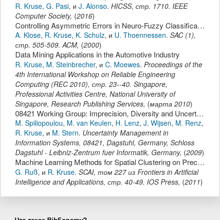
R. Kruse
,
G. Pasi
,
и
J. Alonso
.
HICSS
,
стр.
1710
.
IEEE
Computer Society
,
(
2016
)
Controlling Asymmetric Errors in Neuro-Fuzzy Classification.
A. Klose
,
R. Kruse
,
K. Schulz
,
и
U. Thoennessen
.
SAC (1)
,
стр.
505-509
.
ACM
,
(
2000
)
Data Mining Applications in the Automotive Industry
R. Kruse
,
M. Steinbrecher
,
и
C. Moewes
.
Proceedings of the
4th International Workshop on Reliable Engineering
Computing (REC 2010)
,
стр.
23--40
.
Singapore,
Professional Activities Centre, National University of
Singapore,
Research Publishing Services
,
(
марта 2010
)
08421 Working Group: Imprecision, Diversity and Uncertainty: Disentangling Threads in Uncertainty Management
M. Spiliopoulou
,
M. van Keulen
,
H. Lenz
,
J. Wijsen
,
M. Renz
,
R. Kruse
,
и
M. Stern
.
Uncertainty Management in
Information Systems
,
08421,
Dagstuhl, Germany,
Schloss
Dagstuhl - Leibniz-Zentrum fuer Informatik, Germany
,
(
2009
)
Machine Learning Methods for Spatial Clustering on Precision Agriculture Data.
G. Ruß
,
и
R. Kruse
.
SCAI
,
том 227 из Frontiers in Artificial
Intelligence and Applications,
стр.
40-49
.
IOS Press
,
(
2011
)