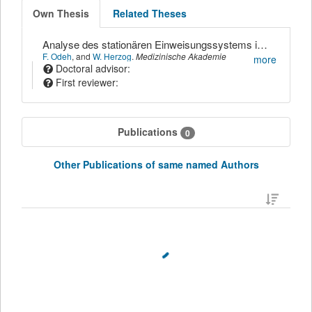
Own Thesis
Related Theses
Analyse des stationären Einweisungssystems in Magdeburg im Hinblick auf die Beachtung der Richtlinien der Rahmenkrankenhausordnung
F. Odeh
,
and
W. Herzog
.
Medizinische Akademie
more
Magdeburg,
(
1988
)
Doctoral advisor:
First reviewer:
Publications
0
Other Publications of same named Authors