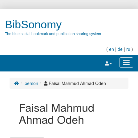
BibSonomy
The blue social bookmark and publication sharing system.
(
en
|
de
|
ru
)
Toggle navigatio
Toggl
person
Faisal Mahmud Ahmad Odeh
Faisal Mahmud
Ahmad Odeh