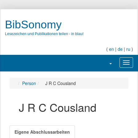
BibSonomy
Lesezeichen und Publikationen teilen - in blau!
(
en
|
de
|
ru
)
Navigation umsc
Navig
Person
J R C Cousland
J R C Cousland
Eigene Abschlussarbeiten