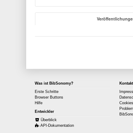
Veröffentlichung
Was ist BibSonomy?
Kontak
Erste Schritte
Impres
Browser Buttons
Datens
Hilfe
Cookie
Proble
Entwickler
BibSon
Überblick
API-Dokumentation