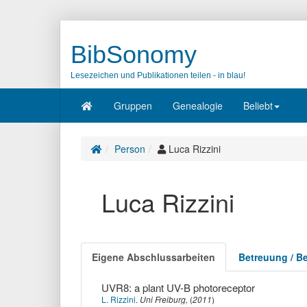
BibSonomy
Lesezeichen und Publikationen teilen - in blau!
Gruppen
Genealogie
Beliebt
Person
Luca Rizzini
Luca Rizzini
Eigene Abschlussarbeiten
Betreuung / B
UVR8: a plant UV-B photoreceptor
L. Rizzini
.
Uni Freiburg,
(
2011
)