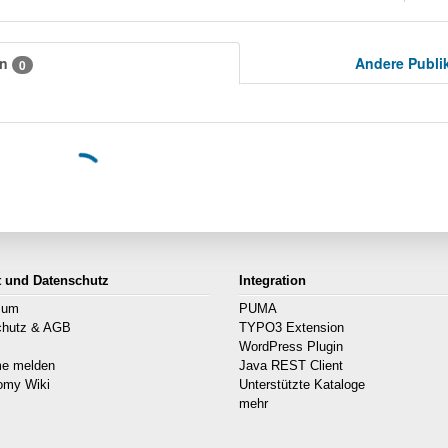
en
Andere Publi
0
t und Datenschutz
Integration
sum
PUMA
chutz & AGB
TYPO3 Extension
s
WordPress Plugin
me melden
Java REST Client
omy Wiki
Unterstützte Kataloge
mehr