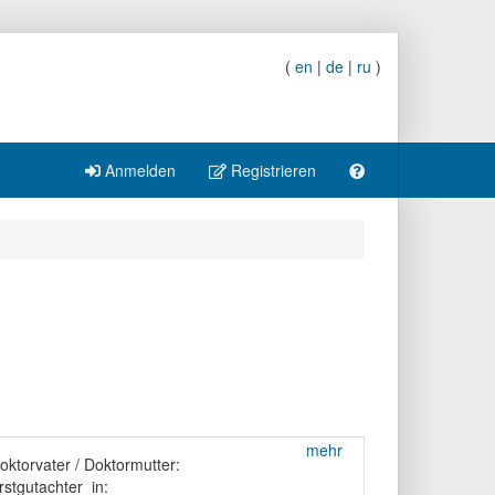
(
en
|
de
|
ru
)
Anmelden
Registrieren
mehr
oktorvater / Doktormutter:
rstgutachter_in: