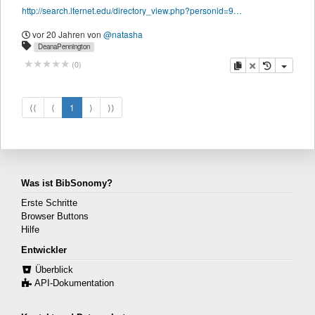
http://search.lternet.edu/directory_view.php?personid=9689
vor 20 Jahren
von
@natasha
DeanaPennington
Kopieren
Löschen
(
0
)
⟨⟨
⟨
1
⟩
⟩⟩
Was ist BibSonomy?
Erste Schritte
Browser Buttons
Hilfe
Entwickler
Überblick
API-Dokumentation