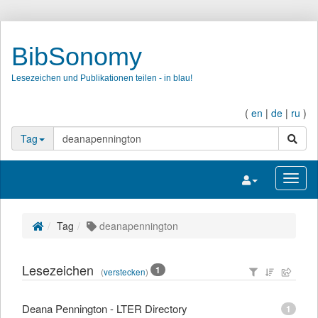
BibSonomy
Lesezeichen und Publikationen teilen - in blau!
(
en
|
de
|
ru
)
Suche
Tag
Navigation umsc
Navig
Tag
deanapennington
Lesezeichen
1
(
verstecken
)
Deana Pennington - LTER Directory
1