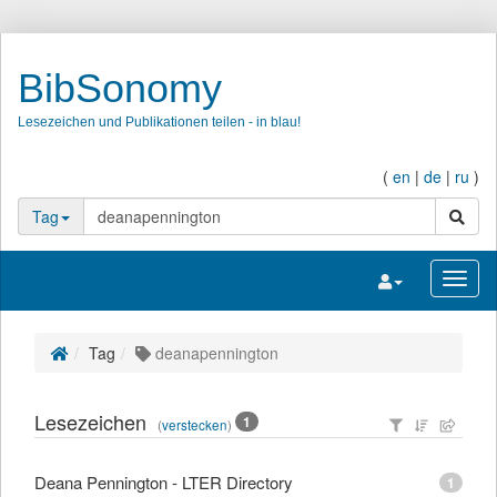
BibSonomy
Lesezeichen und Publikationen teilen - in blau!
(
en
|
de
|
ru
)
Suche
Tag
Navigation umsc
Navig
Tag
deanapennington
Lesezeichen
1
(
verstecken
)
Deana Pennington - LTER Directory
1