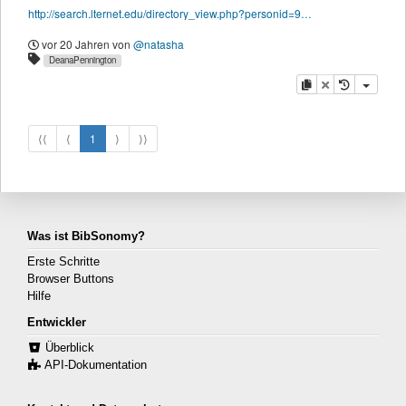
http://search.lternet.edu/directory_view.php?personid=9689
vor 20 Jahren
von
@natasha
DeanaPennington
Kopieren
Löschen
⟨⟨
⟨
1
⟩
⟩⟩
Was ist BibSonomy?
Erste Schritte
Browser Buttons
Hilfe
Entwickler
Überblick
API-Dokumentation