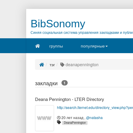
BibSonomy
Синяя социальная система управления закладками и публи
группы
популярные
тэг
deanapennington
закладки
1
Deana Pennington - LTER Directory
20 лет назад
,
@natasha
DeanaPennington