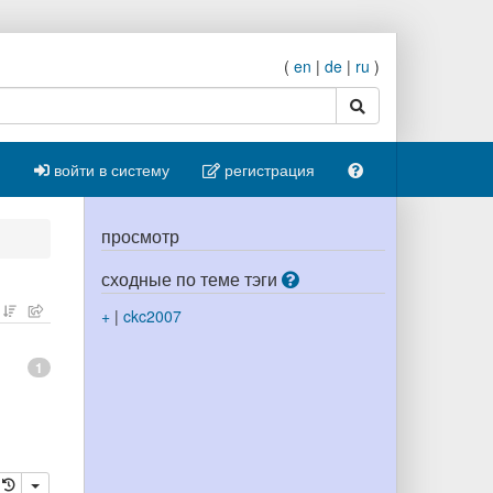
(
en
|
de
|
ru
)
поиск
войти в систему
регистрация
просмотр
сходные по теме тэги
+
|
ckc2007
1
ровать
далить