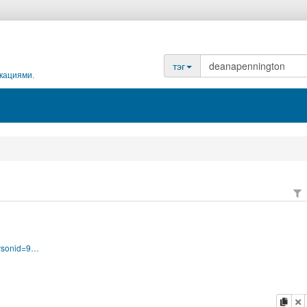
тэг
кациями.
http://search.lternet.edu/directory_view.php?personid=9689
копи
у