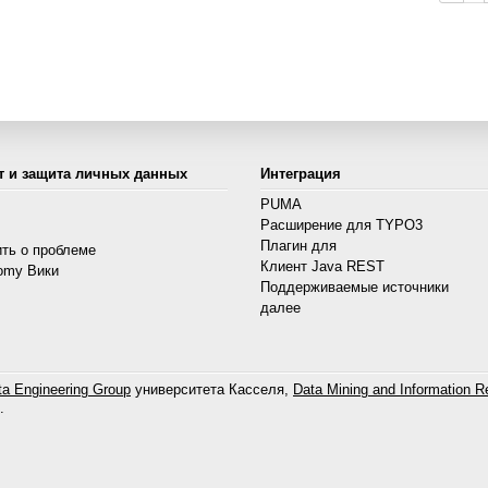
т и защита личных данных
Интеграция
PUMA
Расширение для TYPO3
s
Плагин для
ть о проблеме
Клиент Java REST
omy Вики
Поддерживаемые источники
далее
a Engineering Group
университета Касселя,
Data Mining and Information Re
.