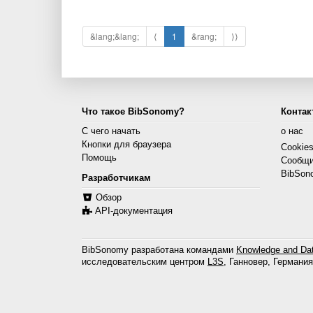
&lang;&lang;
⟨
1
&rang;
⟩⟩
Что такое BibSonomy?
Контак
С чего начать
о нас
Кнопки для браузера
Cookie
Помощь
Сообщи
BibSon
Разработчикам
Обзор
API-документация
BibSonomy разработана командами
Knowledge and Dat
исследовательским центром
L3S
, Ганновер, Германия