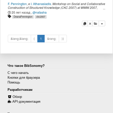
F. Pennington
,
и
I. Athanasiadis
.
Workshop on Social and Collaborative
Construction of Structured Knowledge (CKC 2007) at WWW 2007
,
Banff, Canada,
(
2007
)
20 лет назад
,
@natasha
DeanaPennington
ckc2007
копировать
удалить
добавить 
&lang;&lang;
⟨
1
&rang;
⟩⟩
Что такое BibSonomy?
С чего начать
Кнопки для браузера
Помощь
Разработчикам
Обзор
API-документация