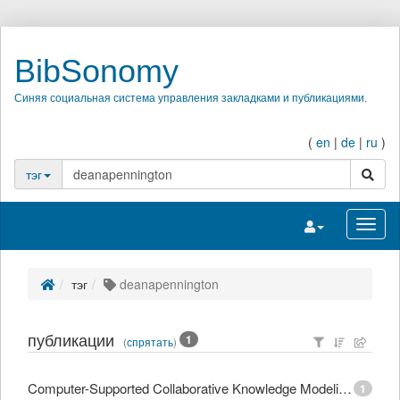
BibSonomy
Синяя социальная система управления закладками и публикациями.
(
en
|
de
|
ru
)
поиск
тэг
Переключить на
Перек
тэг
deanapennington
публикации
1
(
спрятать
)
Computer-Supported Collaborative Knowledge Modeling in Ecology
1