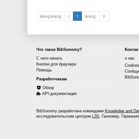
&lang;&lang;
⟨
1
&rang;
⟩⟩
Что такое BibSonomy?
Контак
С чего начать
о нас
Кнопки для браузера
Cookie
Помощь
Сообщи
BibSon
Разработчикам
Обзор
API-документация
BibSonomy разработана командами
Knowledge and Dat
исследовательским центром
L3S
, Ганновер, Германия