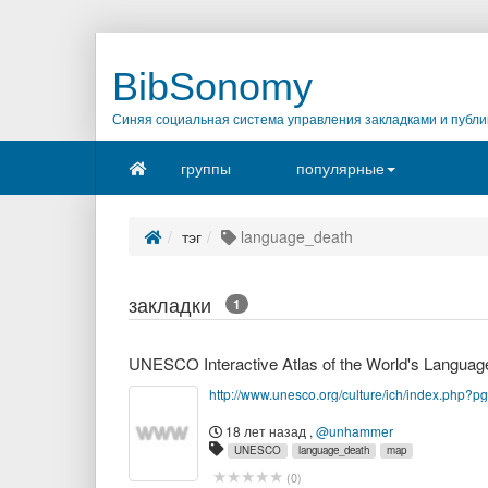
BibSonomy
Синяя социальная система управления закладками и публи
группы
популярные
тэг
language_death
закладки
1
UNESCO Interactive Atlas of the World's Languag
http://www.unesco.org/culture/ich/index.php?
18 лет назад
,
@unhammer
UNESCO
language_death
map
(
0
)