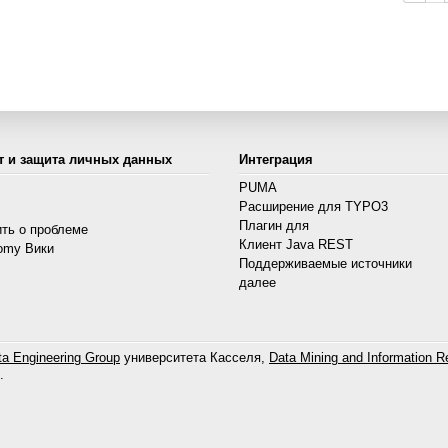
т и защита личных данных
Интеграция
PUMA
Расширение для TYPO3
s
Плагин для
ть о проблеме
Клиент Java REST
omy Вики
Поддерживаемые источники
далее
a Engineering Group
университета Касселя,
Data Mining and Information Re
.