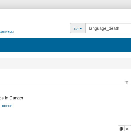
тэг
кациями.
es in Danger
pg=00206
копи
у