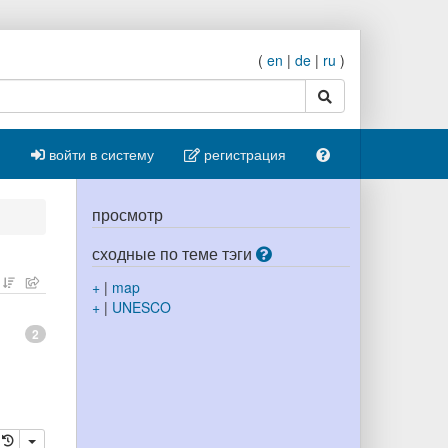
(
en
|
de
|
ru
)
поиск
войти в систему
регистрация
просмотр
сходные по теме тэги
+
|
map
+
|
UNESCO
2
ровать
далить