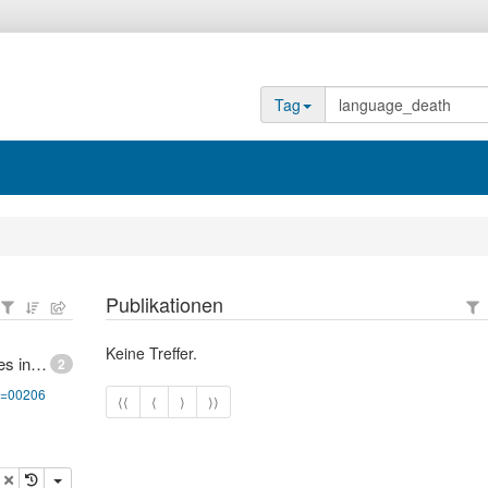
Tag
Publikationen
Keine Treffer.
UNESCO Interactive Atlas of the World's Languages in Danger
2
pg=00206
⟨⟨
⟨
⟩
⟩⟩
opieren
Löschen