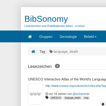
BibSonomy
Lesezeichen und Publikationen teilen - in blau!
Gruppen
Genealogie
Beliebt
Tag
language_death
Lesezeichen
1
http://www.unesco.org/culture/ich/index.php?
vor 18 Jahren
von
@unhammer
UNESCO
language_death
map
K