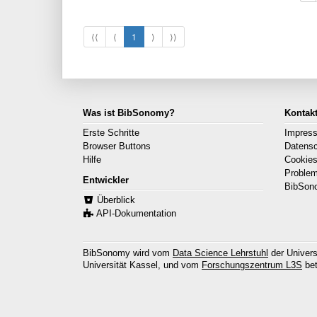
⟨⟨
⟨
1
⟩
⟩⟩
Was ist BibSonomy?
Kontak
Erste Schritte
Impres
Browser Buttons
Datens
Hilfe
Cookie
Proble
Entwickler
BibSon
Überblick
API-Dokumentation
BibSonomy wird vom
Data Science Lehrstuhl
der Univers
Universität Kassel, und vom
Forschungszentrum L3S
bet