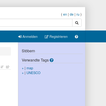
(
en
|
de
|
ru
)
Suche
Anmelden
Registrieren
Stöbern
Verwandte Tags
+
|
map
+
|
UNESCO