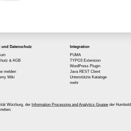
t und Datenschutz
Integration
sum
PUMA
chutz & AGB
TYPO3 Extension
s
WordPress Plugin
me melden
Java REST Client
omy Wiki
Unterstützte Kataloge
mehr
ität Würzburg, der
Information Processing and Analytics Gruppe
der Humboldt
rieben.