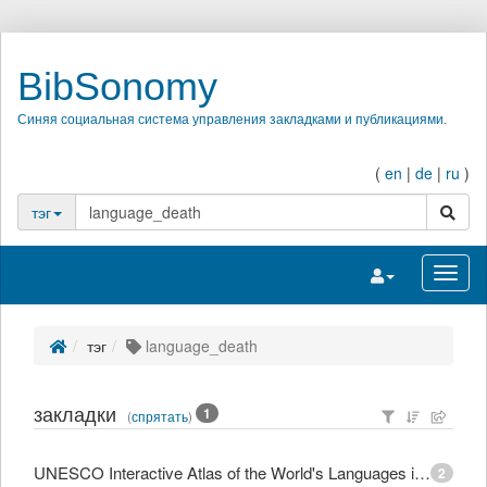
BibSonomy
Синяя социальная система управления закладками и публикациями.
(
en
|
de
|
ru
)
поиск
тэг
Переключить на
Перек
тэг
language_death
закладки
1
(
спрятать
)
UNESCO Interactive Atlas of the World's Languages in Danger
2