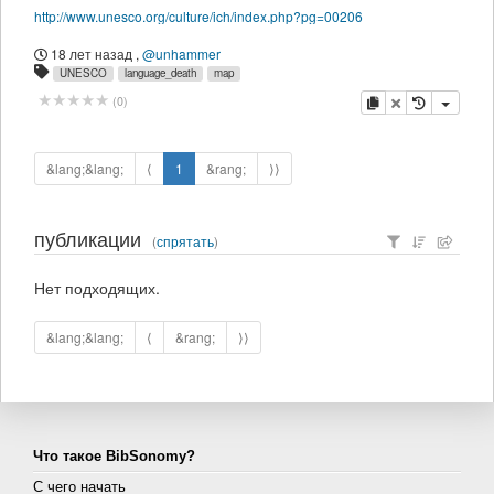
http://www.unesco.org/culture/ich/index.php?pg=00206
18 лет назад
,
@unhammer
UNESCO
language_death
map
копировать
удалить
(
0
)
&lang;&lang;
⟨
1
&rang;
⟩⟩
публикации
(
спрятать
)
Нет подходящих.
&lang;&lang;
⟨
&rang;
⟩⟩
Что такое BibSonomy?
С чего начать