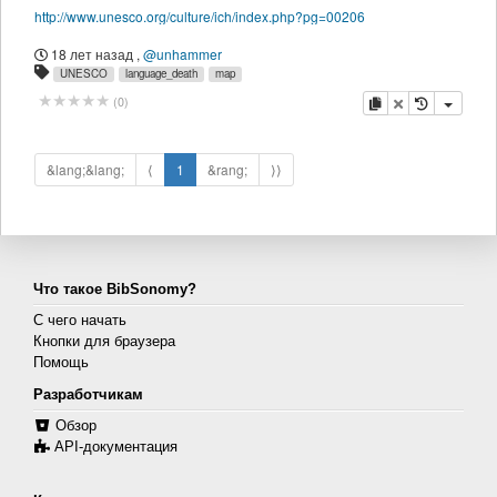
http://www.unesco.org/culture/ich/index.php?pg=00206
18 лет назад
,
@unhammer
UNESCO
language_death
map
копировать
удалить
(
0
)
&lang;&lang;
⟨
1
&rang;
⟩⟩
Что такое BibSonomy?
С чего начать
Кнопки для браузера
Помощь
Разработчикам
Обзор
API-документация