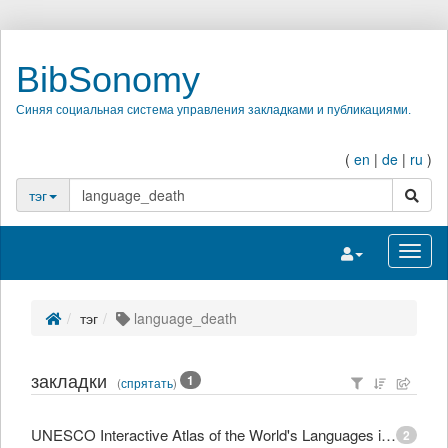
BibSonomy
Синяя социальная система управления закладками и публикациями.
(
en
|
de
|
ru
)
поиск
тэг
Переключить на
Перек
тэг
language_death
закладки
1
(
спрятать
)
UNESCO Interactive Atlas of the World's Languages in Danger
2