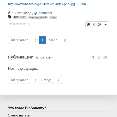
http://www.unesco.org/culture/ich/index.php?pg=00206
18 лет назад
,
@unhammer
UNESCO
language_death
map
копировать
удалить
(
0
)
&lang;&lang;
⟨
1
&rang;
⟩⟩
публикации
(
спрятать
)
Нет подходящих.
&lang;&lang;
⟨
&rang;
⟩⟩
Что такое BibSonomy?
С чего начать