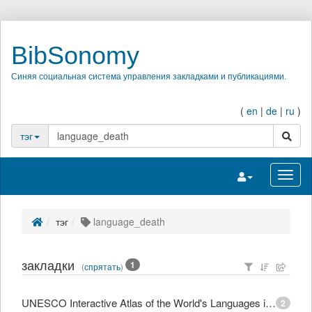
BibSonomy
Синяя социальная система управления закладками и публикациями.
(
en
|
de
|
ru
)
поиск
тэг
Переключить на
Перек
тэг
language_death
закладки
1
(
спрятать
)
UNESCO Interactive Atlas of the World's Languages in Danger
2