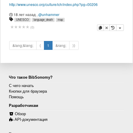
http://www.unesco.org/culture/ich/index.php?pg=00206
18 лет назад
,
@unhammer
UNESCO
language_death
map
копировать
удалить
(
0
)
&lang;&lang;
⟨
1
&rang;
⟩⟩
Что такое BibSonomy?
С чего начать
Кнопки для браузера
Помощь
Разработчикам
Обзор
API-документация