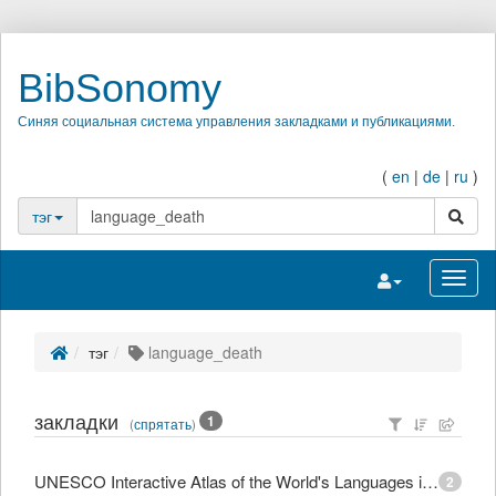
BibSonomy
Синяя социальная система управления закладками и публикациями.
(
en
|
de
|
ru
)
поиск
тэг
Переключить на
Перек
тэг
language_death
закладки
1
(
спрятать
)
UNESCO Interactive Atlas of the World's Languages in Danger
2