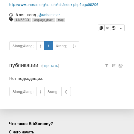
http://www.unesco.org/culture/ich/index.php?pg=00206
18 лет назад
,
@unhammer
UNESCO
language_death
map
копировать
удалить
&lang;&lang;
⟨
1
&rang;
⟩⟩
публикации
(
спрятать
)
Нет подходящих.
&lang;&lang;
⟨
&rang;
⟩⟩
Что такое BibSonomy?
С чего начать