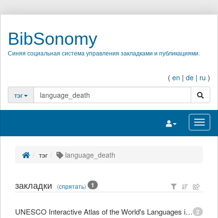
BibSonomy
Синяя социальная система управления закладками и публикациями.
(
en
|
de
|
ru
)
поиск
тэг
Переключить на
Перек
тэг
language_death
закладки
1
(
спрятать
)
UNESCO Interactive Atlas of the World's Languages in Danger
2