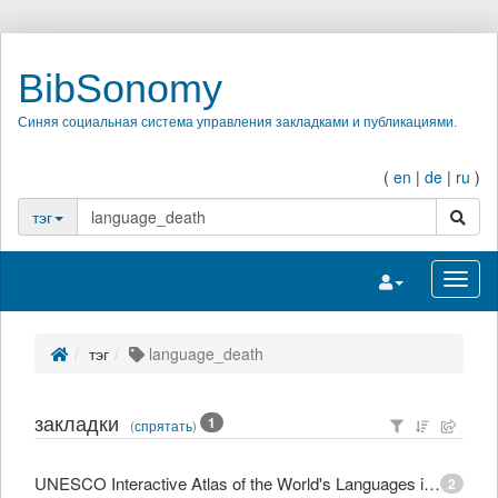
BibSonomy
Синяя социальная система управления закладками и публикациями.
(
en
|
de
|
ru
)
поиск
тэг
Переключить на
Перек
тэг
language_death
закладки
1
(
спрятать
)
UNESCO Interactive Atlas of the World's Languages in Danger
2