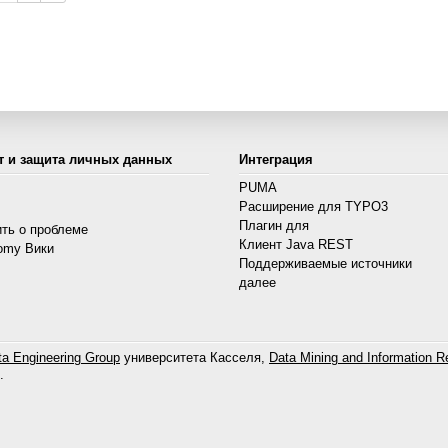
т и защита личных данных
Интеграция
PUMA
Расширение для TYPO3
s
Плагин для
ть о проблеме
Клиент Java REST
omy Вики
Поддерживаемые источники
далее
a Engineering Group
университета Касселя,
Data Mining and Information Re
.