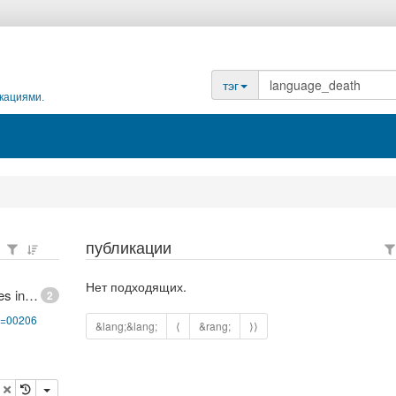
тэг
кациями.
публикации
Нет подходящих.
UNESCO Interactive Atlas of the World's Languages in Danger
2
pg=00206
&lang;&lang;
⟨
&rang;
⟩⟩
опировать
удалить