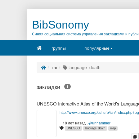
BibSonomy
Синяя социальная система управления закладками и публи
группы
популярные
тэг
language_death
закладки
1
http://www.unesco.org/culture/ich/index.php?
18 лет назад
,
@unhammer
UNESCO
language_death
map
к