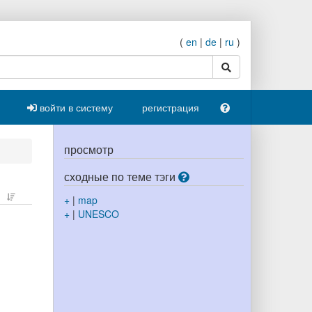
(
en
|
de
|
ru
)
поиск
войти в систему
регистрация
просмотр
сходные по теме тэги
+
|
map
+
|
UNESCO