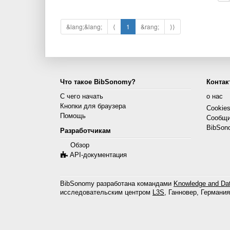
&lang;&lang;
⟨
1
&rang;
⟩⟩
Что такое BibSonomy?
Контак
С чего начать
о нас
Кнопки для браузера
Cookie
Помощь
Сообщи
BibSon
Разработчикам
Обзор
API-документация
BibSonomy разработана командами
Knowledge and Dat
исследовательским центром
L3S
, Ганновер, Германия