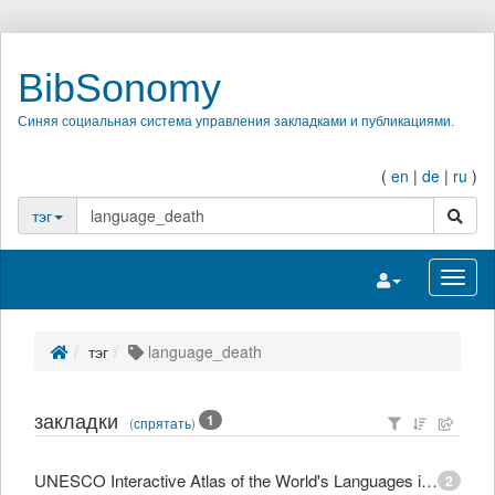
BibSonomy
Синяя социальная система управления закладками и публикациями.
(
en
|
de
|
ru
)
поиск
тэг
Переключить на
Перек
тэг
language_death
закладки
1
(
спрятать
)
UNESCO Interactive Atlas of the World's Languages in Danger
2