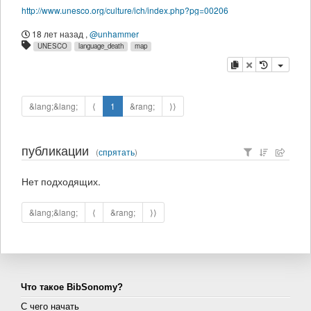
http://www.unesco.org/culture/ich/index.php?pg=00206
18 лет назад
,
@unhammer
UNESCO
language_death
map
копировать
удалить
&lang;&lang;
⟨
1
&rang;
⟩⟩
публикации
(
спрятать
)
Нет подходящих.
&lang;&lang;
⟨
&rang;
⟩⟩
Что такое BibSonomy?
С чего начать