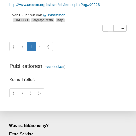
http://www.unesco.org/culture/ich/index.php?pg=00206
vor 18 Jahren
von
@unhammer
UNESCO
language_death
map
Kopieren
Löschen
⟨⟨
⟨
1
⟩
⟩⟩
Publikationen
(
verstecken
)
Keine Treffer.
⟨⟨
⟨
⟩
⟩⟩
Was ist BibSonomy?
Erste Schritte