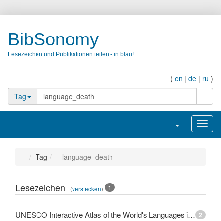
BibSonomy
Lesezeichen und Publikationen teilen - in blau!
(
en
|
de
|
ru
)
Suche
Tag
Navigation umsc
Navig
Tag
language_death
Lesezeichen
1
(
verstecken
)
UNESCO Interactive Atlas of the World's Languages in Danger
2