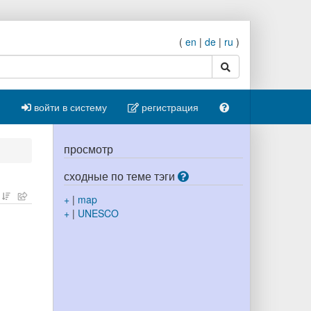
(
en
|
de
|
ru
)
поиск
войти в систему
регистрация
просмотр
сходные по теме тэги
+
|
map
+
|
UNESCO