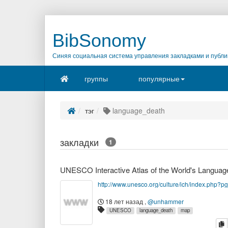
BibSonomy
Синяя социальная система управления закладками и публи
группы
популярные
тэг
language_death
закладки
1
http://www.unesco.org/culture/ich/index.php?
18 лет назад
,
@unhammer
UNESCO
language_death
map
к