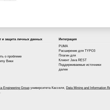
т и защита личных данных
Интеграция
PUMA
Расширение для TYPO3
s
Плагин для
ть о проблеме
Клиент Java REST
omy Вики
Поддерживаемые источники
далее
a Engineering Group
университета Касселя,
Data Mining and Information Re
.