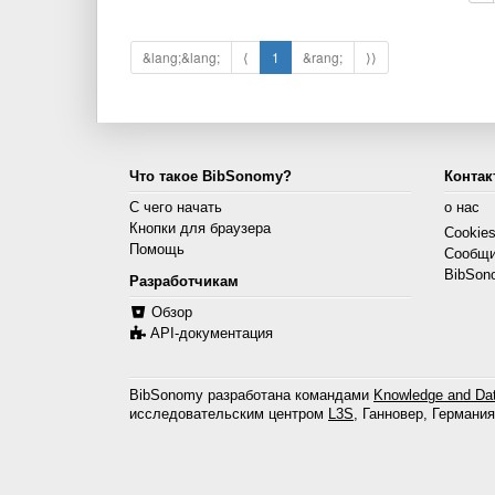
&lang;&lang;
⟨
1
&rang;
⟩⟩
Что такое BibSonomy?
Контак
С чего начать
о нас
Кнопки для браузера
Cookie
Помощь
Сообщи
BibSon
Разработчикам
Обзор
API-документация
BibSonomy разработана командами
Knowledge and Dat
исследовательским центром
L3S
, Ганновер, Германия