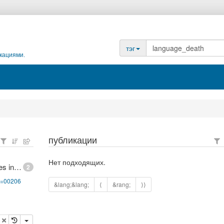
тэг
кациями.
публикации
Нет подходящих.
UNESCO Interactive Atlas of the World's Languages in Danger
2
pg=00206
&lang;&lang;
⟨
&rang;
⟩⟩
опировать
удалить