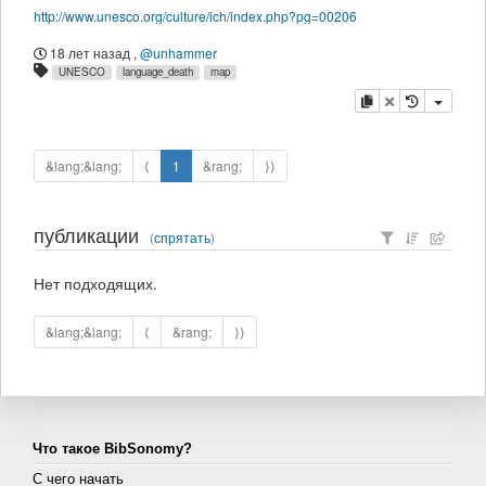
http://www.unesco.org/culture/ich/index.php?pg=00206
18 лет назад
,
@unhammer
UNESCO
language_death
map
копировать
удалить
&lang;&lang;
⟨
1
&rang;
⟩⟩
публикации
(
спрятать
)
Нет подходящих.
&lang;&lang;
⟨
&rang;
⟩⟩
Что такое BibSonomy?
С чего начать