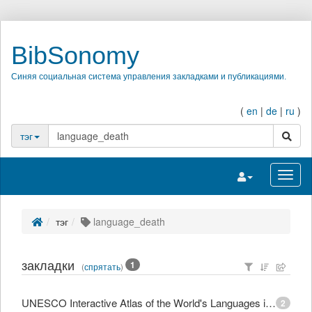
BibSonomy
Синяя социальная система управления закладками и публикациями.
(
en
|
de
|
ru
)
поиск
тэг
Переключить на
Перек
тэг
language_death
закладки
1
(
спрятать
)
UNESCO Interactive Atlas of the World's Languages in Danger
2