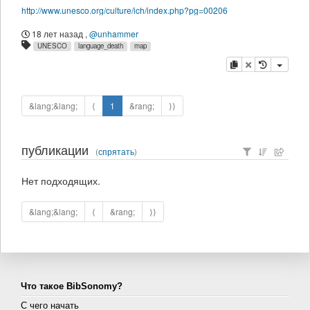
http://www.unesco.org/culture/ich/index.php?pg=00206
18 лет назад
,
@unhammer
UNESCO
language_death
map
копировать
удалить
&lang;&lang;
⟨
1
&rang;
⟩⟩
публикации
(
спрятать
)
Нет подходящих.
&lang;&lang;
⟨
&rang;
⟩⟩
Что такое BibSonomy?
С чего начать