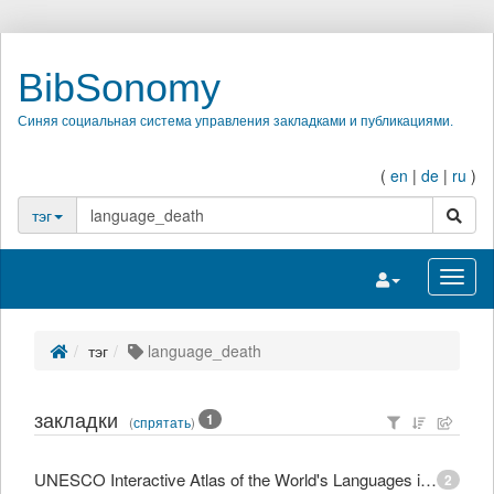
BibSonomy
Синяя социальная система управления закладками и публикациями.
(
en
|
de
|
ru
)
поиск
тэг
Переключить на
Перек
тэг
language_death
закладки
1
(
спрятать
)
UNESCO Interactive Atlas of the World's Languages in Danger
2