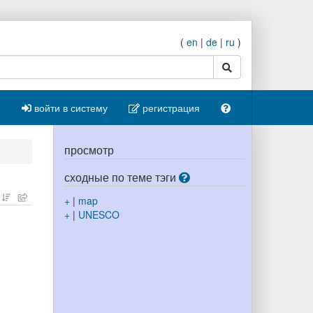
(
en
|
de
|
ru
)
поиск
войти в систему
регистрация
просмотр
сходные по теме тэги
+
|
map
+
|
UNESCO