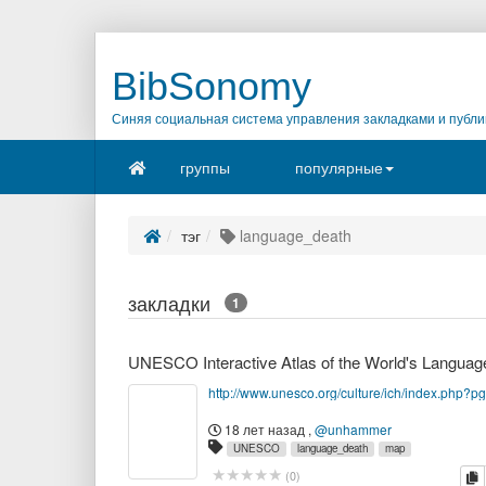
BibSonomy
Синяя социальная система управления закладками и публи
группы
популярные
тэг
language_death
закладки
1
http://www.unesco.org/culture/ich/index.php?
18 лет назад
,
@unhammer
UNESCO
language_death
map
к
(
0
)