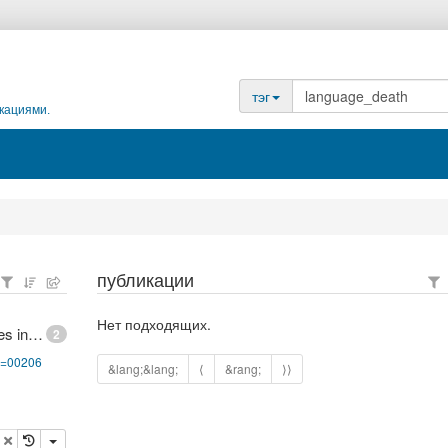
тэг
кациями.
публикации
Нет подходящих.
UNESCO Interactive Atlas of the World's Languages in Danger
2
pg=00206
&lang;&lang;
⟨
&rang;
⟩⟩
опировать
удалить