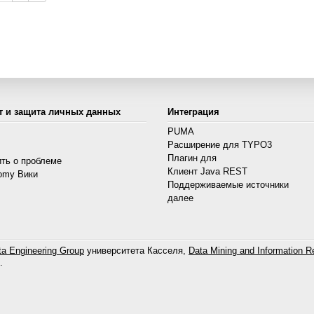
т и защита личных данных
Интеграция
PUMA
Расширение для TYPO3
s
Плагин для
ть о проблеме
Клиент Java REST
omy Вики
Поддерживаемые источники
далее
a Engineering Group
университета Касселя,
Data Mining and Information Re
.