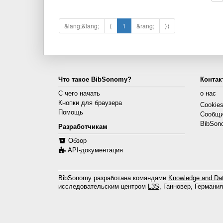
&lang;&lang;
⟨
1
&rang;
⟩⟩
Что такое BibSonomy?
Контак
С чего начать
о нас
Кнопки для браузера
Cookie
Помощь
Сообщи
BibSon
Разработчикам
Обзор
API-документация
BibSonomy разработана командами
Knowledge and Dat
исследовательским центром
L3S
, Ганновер, Германия